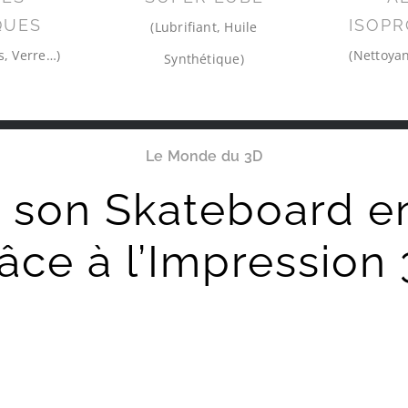
QUES
ISOPR
(Lubrifiant, Huile
s, Verre…)
(Nettoyan
Synthétique)
Le Monde du 3D
r son Skateboard e
âce à l’Impression