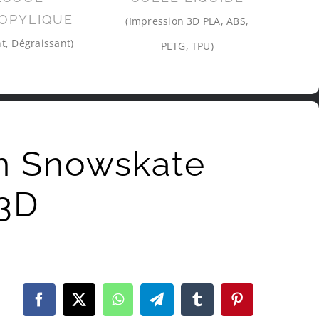
OPYLIQUE
(Impression 3D PLA, ABS,
t, Dégraissant)
PETG, TPU)
n Snowskate
 3D