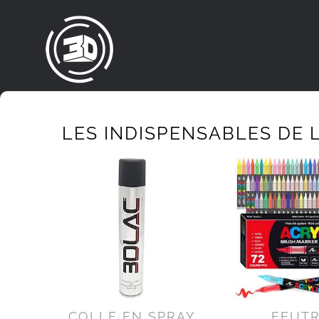
Passer
au
contenu
LES INDISPENSABLES DE L
COLLE EN SPRAY
FEUT