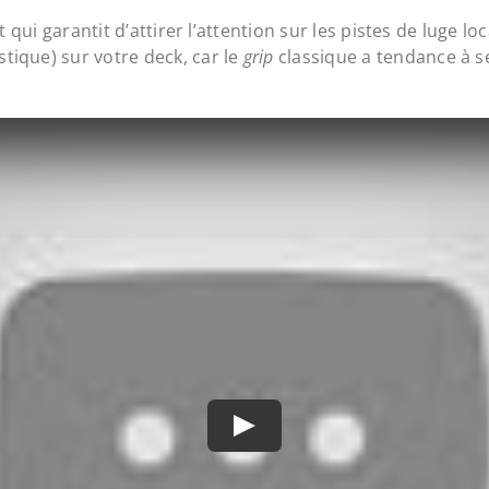
t qui garantit d’attirer l’attention sur les pistes de luge 
ique) sur votre deck, car le
grip
classique a tendance à s