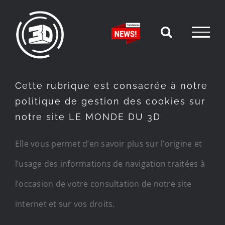
Passer
au
contenu
Cette rubrique est consacrée à notre
politique de gestion des cookies sur
notre site LE MONDE DU 3D
Elle vous permet d’en savoir plus sur l’origine et
l’usage des informations de navigation traitées à
l’occasion de votre consultation de notre site
internet et sur vos droits.