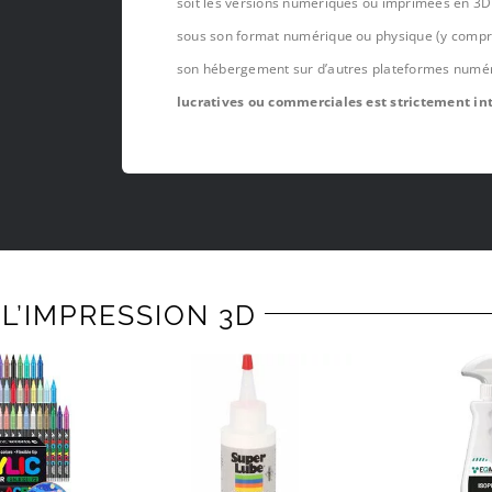
soit les versions numériques ou imprimées en 3D 
sous son format numérique ou physique (y compris,
son hébergement sur d’autres plateformes numé
lucratives ou commerciales est strictement int
L’IMPRESSION 3D