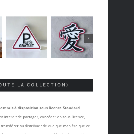
Jean-luc Foucrier
il y a 5 mois
TOUTE LA COLLECTION)
 est mis à disposition sous licence Standard
est interdit de partager, concéder en sous-licence,
, transférer ou distribuer de quelque manière que ce