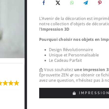
L’Avenir de la décoration est imprimé
notre collection d’objets de décorati
l’
Impression 3D
Pourquoi choisir nos objets en Imp
Design Révolutionnaire
Unique et Personnalisable
Le Cadeau Parfait
📩 Vous souhaitez
une impression 3
Éprouvette ZEN 🌿 ou obtenir ce fich
avez une question, n’hésitez pas à n
IMPRESSIO
Très content de l'impression, je recomma
LeMondedu3D