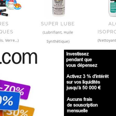
RES
SUPER LUBE
AL
QUES
ISOPR
(Lubrifiant, Huile
is, Verre…)
(Nettoyant
Synthétique)