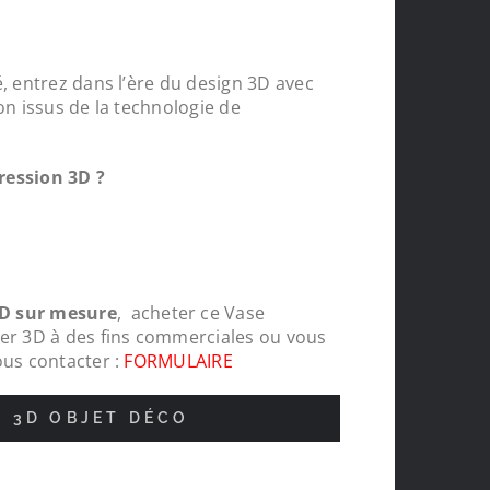
, entrez dans l’ère du design 3D avec
on issus de la technologie de
ression 3D ?
D sur mesure
, acheter ce Vase
ier 3D à des fins commerciales ou vous
ous contacter :
FORMULAIRE
N 3D OBJET DÉCO
nde
Protections chapeaux de poteaux bois s
pour le tour de ma carrière, top , très c
réalisations