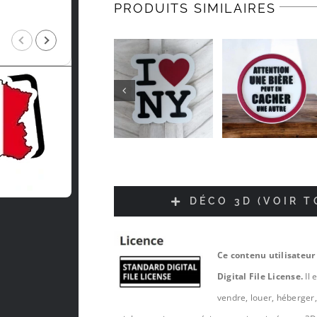
PRODUITS SIMILAIRES
Intragest Etude
il y a 5 mois
DÉCO 3D (VOIR 
Ce contenu utilisateur
Digital File License.
Il 
vendre, louer, héberger