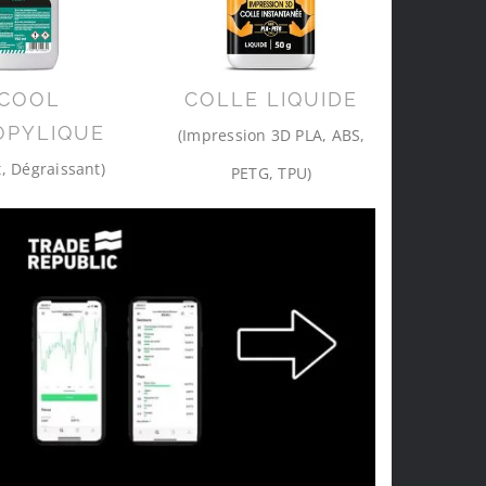
COOL
COLLE LIQUIDE
OPYLIQUE
(Impression 3D PLA, ABS,
, Dégraissant)
PETG, TPU)