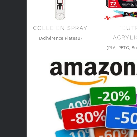
COLLE EN SPRAY
FEUT
ACRYLI
(Adhérence Plateau)
(PLA, PETG, Bo