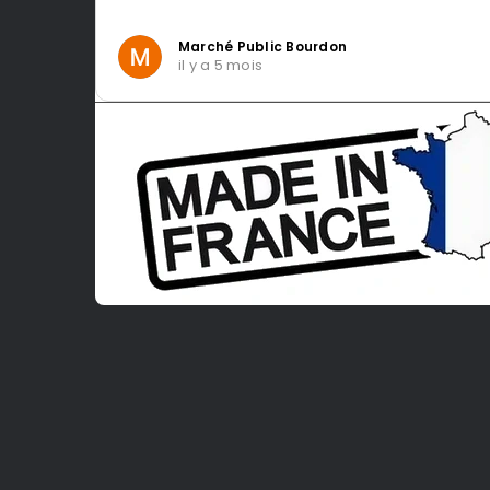
Marché Public Bourdon
il y a 5 mois