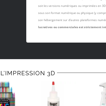
soit les versions numériques ou imprimées en 3D 
sous son format numérique ou physique (y compris,
son hébergement sur d’autres plateformes numé
lucratives ou commerciales est strictement int
L’IMPRESSION 3D