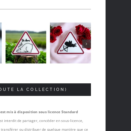
Jean-luc Foucrier
il y a 5 mois
TOUTE LA COLLECTION)
 est mis à disposition sous licence Standard
est interdit de partager, concéder en sous-licence,
, transférer ou distribuer de quelque manière que ce