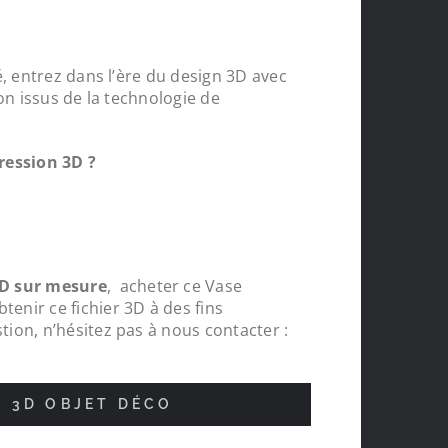
, entrez dans l’ère du design 3D avec
on issus de la technologie de
ression 3D ?
D sur mesure
, acheter ce Vase
nir ce fichier 3D à des fins
ion, n’hésitez pas à nous contacter :
nde
Protections chapeaux de poteaux bois s
N 3D OBJET DÉCO
pour le tour de ma carrière, top , très c
réalisations