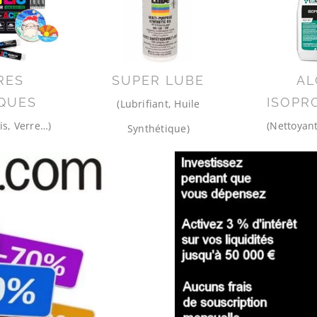
RES
SUPER LUBE
AL
QUES
ISOPR
(Lubrifiant, Huile
is, Verre…)
(Nettoyant
Synthétique)