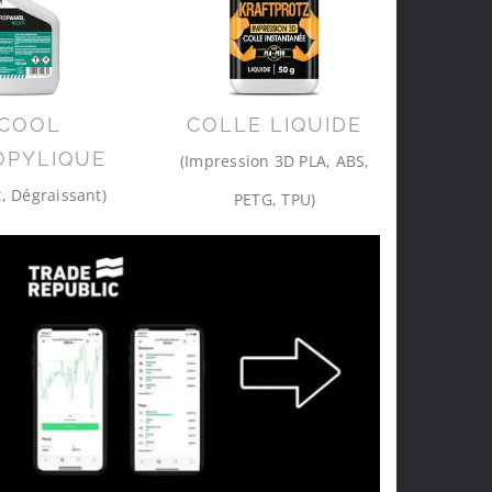
COOL
COLLE LIQUIDE
OPYLIQUE
(Impression 3D PLA, ABS,
, Dégraissant)
PETG, TPU)