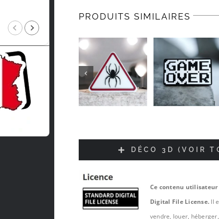
PRODUITS SIMILAIRES
Intragest Etude
il y a 5 mois
DÉCO 3D (VOIR 
Ce contenu utilisateur
Digital File License.
Il 
vendre, louer, héberger