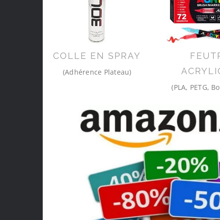
COLLE EN SPRAY
FEUT
ACRYLI
(Adhérence Plateau)
(PLA, PETG, Bo