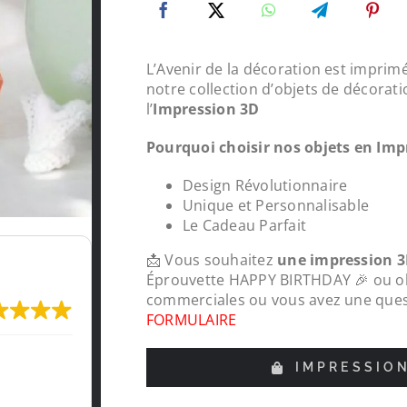
L’Avenir de la décoration est imprimé
notre collection d’objets de décorati
l’
Impression 3D
Pourquoi choisir nos objets en Imp
Design Révolutionnaire
Unique et Personnalisable
Le Cadeau Parfait
📩 Vous souhaitez
une impression 3
Éprouvette HAPPY BIRTHDAY 🎉 ou obte
commerciales ou vous avez une quest
FORMULAIRE
Très content de l'impression, je recomma
IMPRESSIO
LeMondedu3D