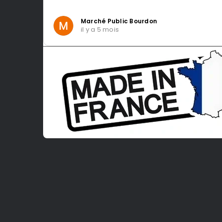
Marché Public Bourdon
il y a 5 mois