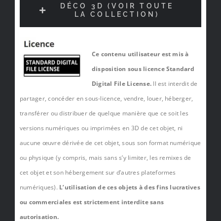
DÉCO 3D (VOIR TOUTE
LA COLLECTION)
Ce contenu utilisateur est mis à
disposition sous licence Standard
Digital File License.
Il est interdit de
partager, concéder en sous-licence, vendre, louer, héberger,
transférer ou distribuer de quelque manière que ce soit les
versions numériques ou imprimées en 3D de cet objet, ni
aucune œuvre dérivée de cet objet, sous son format numérique
ou physique (y compris, mais sans s’y limiter, les remixes de
cet objet et son hébergement sur d’autres plateformes
numériques).
L’utilisation de ces objets à des fins lucratives
ou commerciales est strictement interdite sans
autorisation.