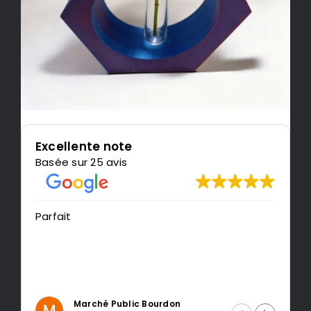
Excellente note
Basée sur 25 avis
Très content de l'impress
recommande LeMonded
lic Bourdon
Intragest Etude