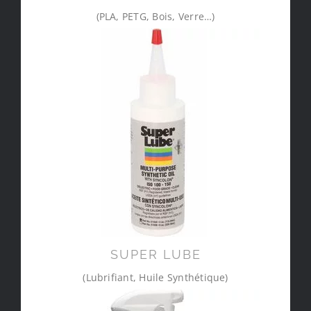
(PLA, PETG, Bois, Verre…)
SUPER LUBE
(Lubrifiant, Huile Synthétique)