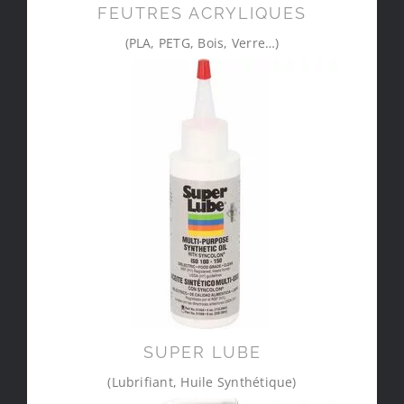
FEUTRES ACRYLIQUES
(PLA, PETG, Bois, Verre…)
SUPER LUBE
(Lubrifiant, Huile Synthétique)