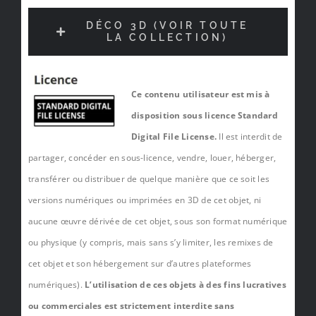
DÉCO 3D (VOIR TOUTE
LA COLLECTION)
Ce contenu utilisateur est mis à
disposition sous licence Standard
Digital File License.
Il est interdit de
partager, concéder en sous-licence, vendre, louer, héberger,
transférer ou distribuer de quelque manière que ce soit les
versions numériques ou imprimées en 3D de cet objet, ni
aucune œuvre dérivée de cet objet, sous son format numérique
ou physique (y compris, mais sans s’y limiter, les remixes de
cet objet et son hébergement sur d’autres plateformes
numériques).
L’utilisation de ces objets à des fins lucratives
ou commerciales est strictement interdite sans