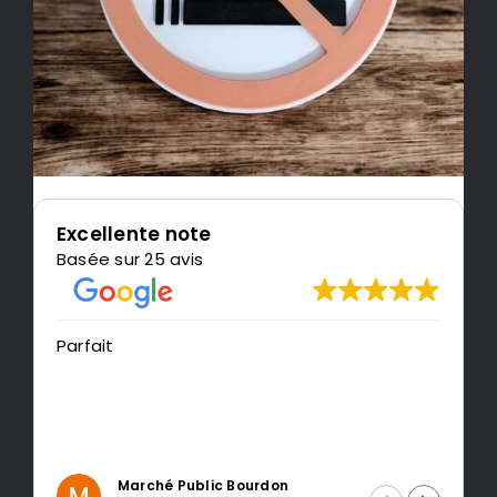
Excellente note
Basée sur 25 avis
Parfait
Très cont
recomm
Marché Public Bourdon
I