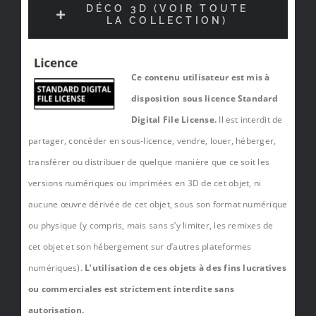
DÉCO 3D (VOIR TOUTE
LA COLLECTION)
Ce contenu utilisateur est mis à
disposition sous licence Standard
Digital File License.
Il est interdit de
partager, concéder en sous-licence, vendre, louer, héberger,
transférer ou distribuer de quelque manière que ce soit les
versions numériques ou imprimées en 3D de cet objet, ni
aucune œuvre dérivée de cet objet, sous son format numérique
ou physique (y compris, mais sans s’y limiter, les remixes de
cet objet et son hébergement sur d’autres plateformes
numériques).
L’utilisation de ces objets à des fins lucratives
ou commerciales est strictement interdite sans
autorisation.