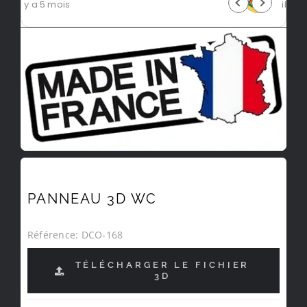
il y a 5 mois
PANNEAU 3D WC
Référence:
DCO-168
TÉLÉCHARGER LE FICHIER
3D