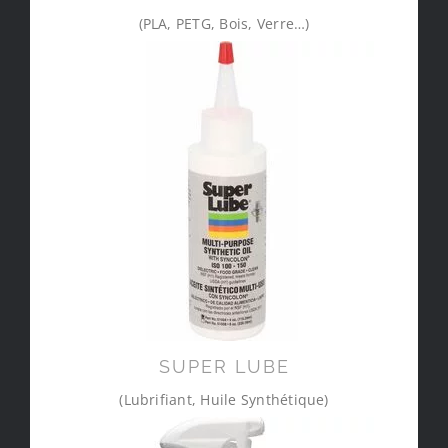
(PLA, PETG, Bois, Verre…)
SUPER LUBE
(Lubrifiant, Huile Synthétique)