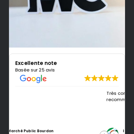
Excellente note
Basée sur 25 avis
Très content de l'impression, je
recommande LeMondedu3D
Intragest Etude