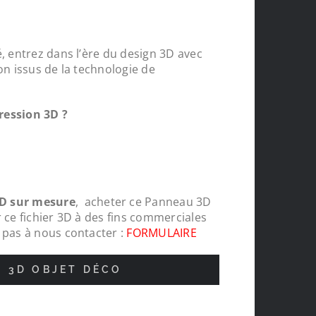
, entrez dans l’ère du design 3D avec
on issus de la technologie de
ression 3D ?
D sur mesure
, acheter ce Panneau 3D
 ce fichier 3D à des fins commerciales
 pas à nous contacter :
FORMULAIRE
N 3D OBJET DÉCO
r mesures
Je suis très satisfait de ma commande. 
tent des
recommande Le Monde du 3D.