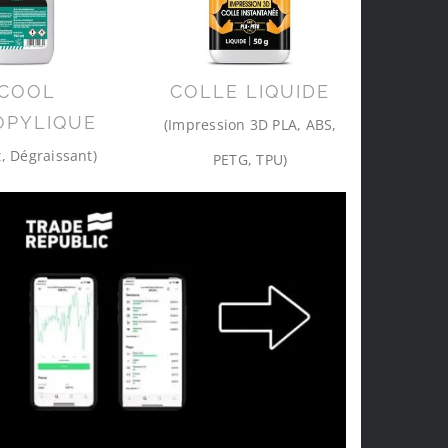
COOL
COLLE LIQUIDE
OPYLIQUE
(Impression 3D PLA, ABS,
, Dégraissant)
PETG, TPU)