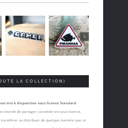
Vincent Joly
il y a 5 mois
TOUTE LA COLLECTION)
 est mis à disposition sous licence Standard
est interdit de partager, concéder en sous-licence,
, transférer ou distribuer de quelque manière que ce