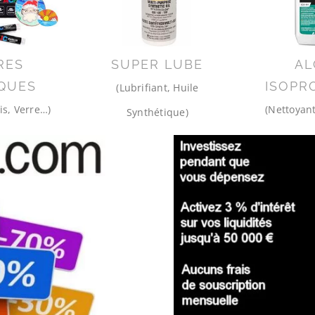
RES
SUPER LUBE
AL
QUES
ISOPR
(Lubrifiant, Huile
is, Verre…)
(Nettoyant
Synthétique)