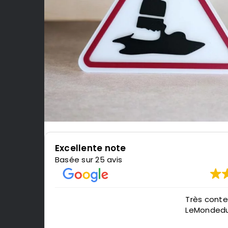
Excellente note
Basée sur 25 avis
Très content de l'impression, je recomman
LeMondedu3D