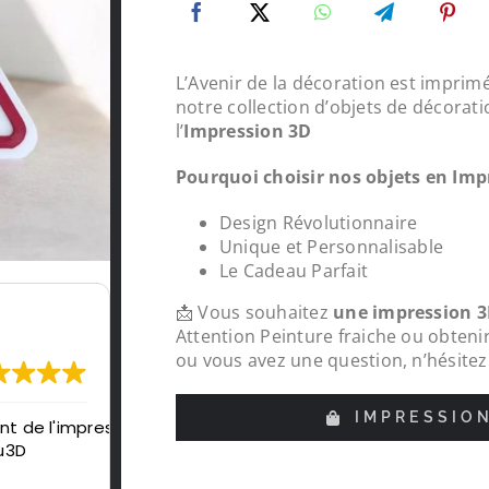
L’Avenir de la décoration est imprimé
notre collection d’objets de décorati
l’
Impression 3D
Pourquoi choisir nos objets en Imp
Design Révolutionnaire
Unique et Personnalisable
Le Cadeau Parfait
📩 Vous souhaitez
une impression 3
Attention Peinture fraiche ou obtenir
ou vous avez une question, n’hésitez
IMPRESSIO
de
Protections chapeaux de poteaux bois su
pour le tour de ma carrière, top , très con
réalisations