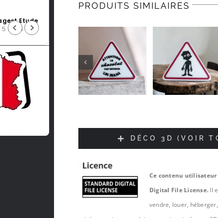
PRODUITS SIMILAIRES
Jean-luc Foucrier
il y a 5 mois
DÉCO 3D (VOIR 
Ce contenu utilisateur
Digital File License.
Il 
vendre, louer, héberger