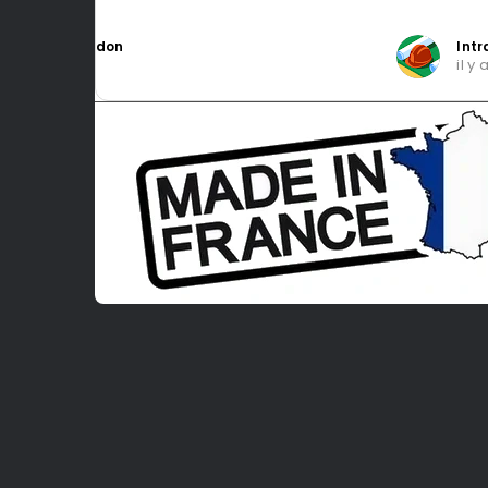
Intragest Etude
il y a 5 mois