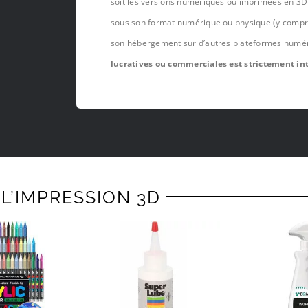
soit les versions numériques ou imprimées en 3D 
sous son format numérique ou physique (y compris,
son hébergement sur d’autres plateformes numé
lucratives ou commerciales est strictement int
L’IMPRESSION 3D