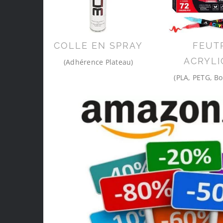
COLLE EN SPRAY
FEUT
ACRYLI
(Adhérence Plateau)
(PLA, PETG, Bo