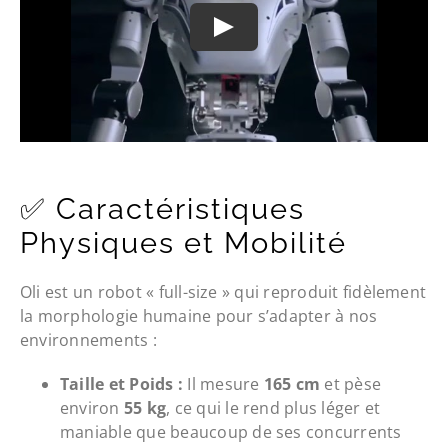
✅ Caractéristiques
Physiques et Mobilité
Oli est un robot « full-size » qui reproduit fidèlement
la morphologie humaine pour s’adapter à nos
environnements :
Taille et Poids :
Il mesure
165 cm
et pèse
environ
55 kg
, ce qui le rend plus léger et
maniable que beaucoup de ses concurrents