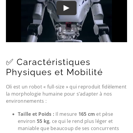
✅ Caractéristiques
Physiques et Mobilité
Oli est un robot « full-size » qui reproduit fidèlement
la morphologie humaine pour s’adapter à nos
environnements :
Taille et Poids :
Il mesure
165 cm
et pèse
environ
55 kg
, ce qui le rend plus léger et
maniable que beaucoup de ses concurrents