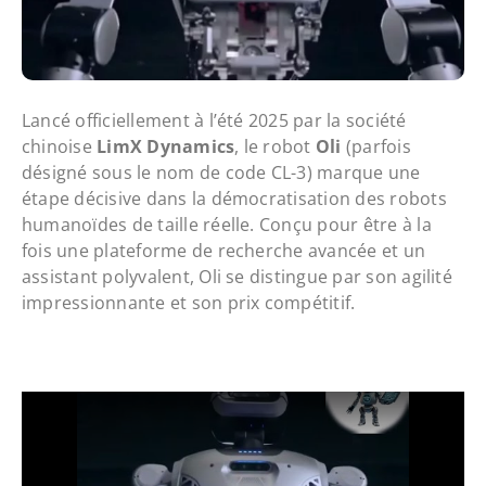
Lancé officiellement à l’été 2025 par la société
chinoise
LimX Dynamics
, le robot
Oli
(parfois
désigné sous le nom de code CL-3) marque une
étape décisive dans la démocratisation des robots
humanoïdes de taille réelle. Conçu pour être à la
fois une plateforme de recherche avancée et un
assistant polyvalent, Oli se distingue par son agilité
impressionnante et son prix compétitif.