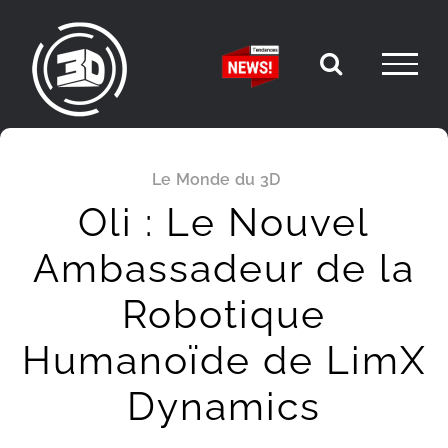
Passer
au
contenu
Le Monde du 3D
Oli : Le Nouvel
Ambassadeur de la
Robotique
Humanoïde de LimX
Dynamics