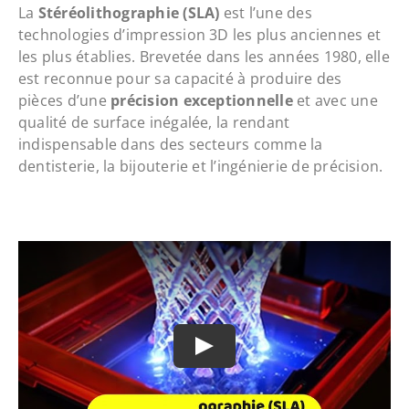
La
Stéréolithographie (SLA)
est l’une des
technologies d’impression 3D les plus anciennes et
les plus établies. Brevetée dans les années 1980, elle
est reconnue pour sa capacité à produire des
pièces d’une
précision exceptionnelle
et avec une
qualité de surface inégalée, la rendant
indispensable dans des secteurs comme la
dentisterie, la bijouterie et l’ingénierie de précision.