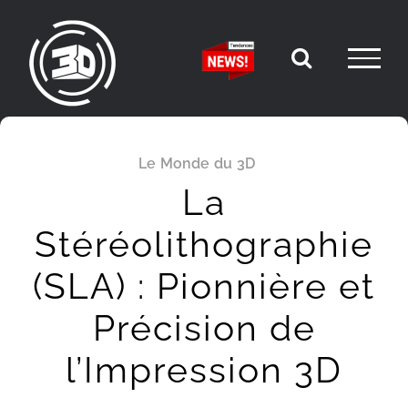
Passer
au
contenu
Le Monde du 3D
La
Stéréolithographie
(SLA) : Pionnière et
Précision de
l’Impression 3D