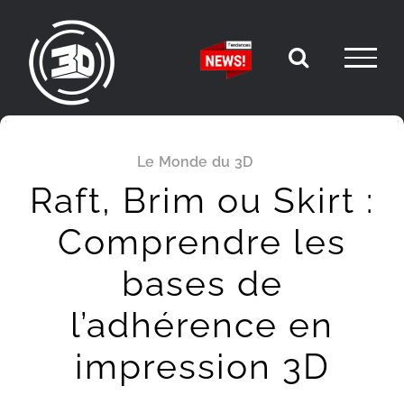
Passer
au
contenu
Le Monde du 3D
Raft, Brim ou Skirt :
Comprendre les
bases de
l’adhérence en
impression 3D