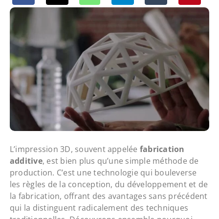
L’impression 3D, souvent appelée
fabrication
additive
, est bien plus qu’une simple méthode de
production. C’est une technologie qui bouleverse
les règles de la conception, du développement et de
la fabrication, offrant des avantages sans précédent
qui la distinguent radicalement des techniques