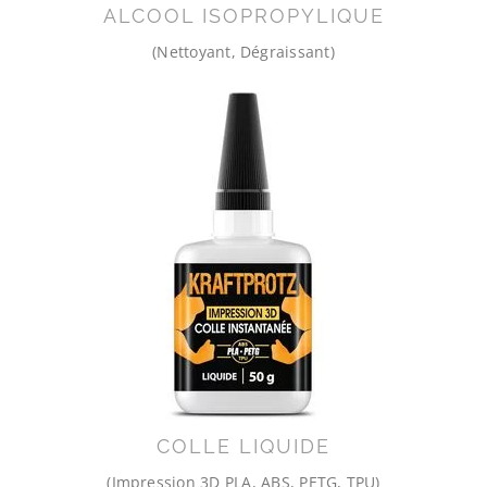
ALCOOL ISOPROPYLIQUE
(Nettoyant, Dégraissant)
COLLE LIQUIDE
(Impression 3D PLA, ABS, PETG, TPU)