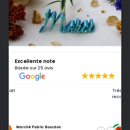
Excellente note
Basée sur 25 avis
Très content de l'impression, je
recommande LeMondedu3D
Intragest Etude