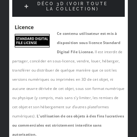
DÉCO 3D (VOIR TOUTE
LA COLLECTION)
Ce contenu utilisateur est mis à
disposition sous licence Standard
Digital File License.
Il est interdit de
partager, concéder en sous-licence, vendre, louer, héberger,
transférer ou distribuer de quelque manière que ce soit les
versions numériques ou imprimées en 3D de cet objet, ni
aucune œuvre dérivée de cet objet, sous son format numérique
ou physique (y compris, mais sans s’y limiter, les remixes de
cet objet et son hébergement sur d’autres plateformes
numériques).
L’utilisation de ces objets à des fins lucratives
ou commerciales est strictement interdite sans
autorisation.