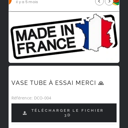
il y a 5 mois
VASE TUBE À ESSAI MERCI 🙏
Référence:
DCO-004
TÉLÉCHARGER LE FICHIER
3D