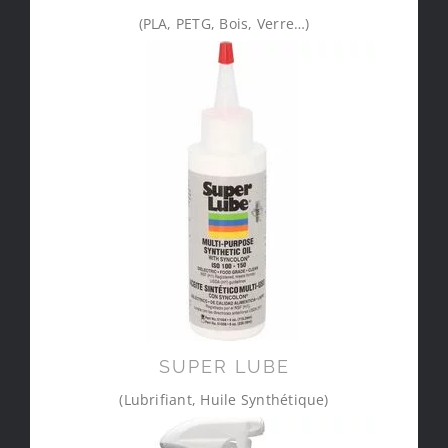
(PLA, PETG, Bois, Verre…)
SUPER LUBE
(Lubrifiant, Huile Synthétique)