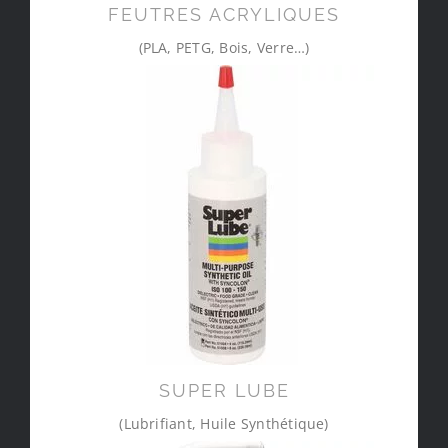
FEUTRES ACRYLIQUES
(PLA, PETG, Bois, Verre…)
SUPER LUBE
(Lubrifiant, Huile Synthétique)