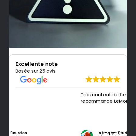
Excellente note
Basée sur 25 avis
Très content de l'impression, je
P
recommande LeMondedu3D
m
t
Intragest Etude