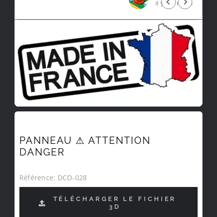
il y a 5 mois
PANNEAU ⚠ ATTENTION
DANGER
Référence:
DCO-028
TÉLÉCHARGER LE FICHIER
3D