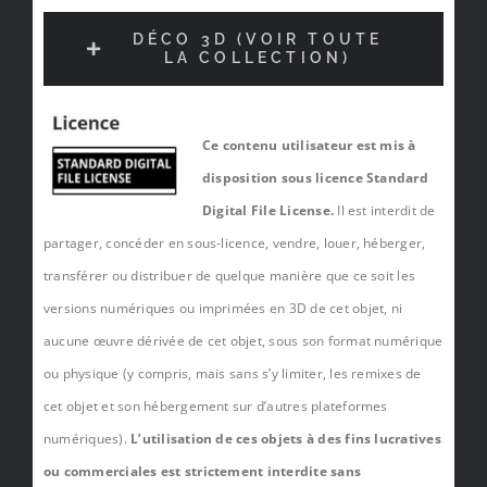
DÉCO 3D (VOIR TOUTE
LA COLLECTION)
Ce contenu utilisateur est mis à
disposition sous licence Standard
Digital File License.
Il est interdit de
partager, concéder en sous-licence, vendre, louer, héberger,
transférer ou distribuer de quelque manière que ce soit les
versions numériques ou imprimées en 3D de cet objet, ni
aucune œuvre dérivée de cet objet, sous son format numérique
ou physique (y compris, mais sans s’y limiter, les remixes de
cet objet et son hébergement sur d’autres plateformes
numériques).
L’utilisation de ces objets à des fins lucratives
ou commerciales est strictement interdite sans