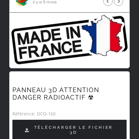
il y a 5 mois
PANNEAU 3D ATTENTION
DANGER RADIOACTIF ☢️
Référence:
DCO-160
TÉLÉCHARGER LE FICHIER
3D