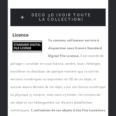
DÉCO 3D (VOIR TOUTE
LA COLLECTION)
Ce contenu utilisateur est mis à
disposition sous licence Standard
Digital File License.
Il est interdit de
partager, concéder en sous-licence, vendre, louer, héberger,
transférer ou distribuer de quelque manière que ce soit les
versions numériques ou imprimées en 3D de cet objet, ni
aucune œuvre dérivée de cet objet, sous son format numérique
ou physique (y compris, mais sans s’y limiter, les remixes de
cet objet et son hébergement sur d’autres plateformes
numériques).
L’utilisation de ces objets à des fins lucratives