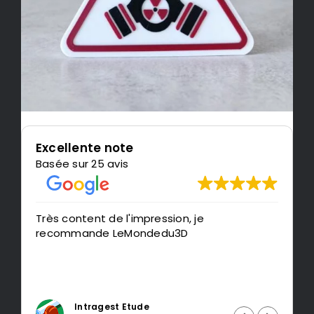
Excellente note
Basée sur 25 avis
Très content de l'impression, je
P
recommande LeMondedu3D
m
t
Intragest Etude