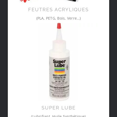
FEUTRES ACRYLIQUES
(PLA, PETG, Bois, Verre…)
SUPER LUBE
(Lubrifiant, Huile Synthétique)