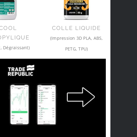
COOL
COLLE LIQUIDE
OPYLIQUE
(Impression 3D PLA, ABS,
, Dégraissant)
PETG, TPU)