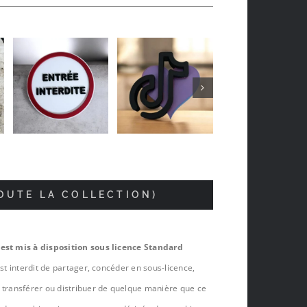
Vincent Joly
il y a 5 mois
TOUTE LA COLLECTION)
 est mis à disposition sous licence Standard
est interdit de partager, concéder en sous-licence,
, transférer ou distribuer de quelque manière que ce