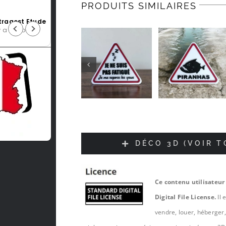
PRODUITS SIMILAIRES
Jean-luc Foucrier
il y a 5 mois
DÉCO 3D (VOIR 
Ce contenu utilisateur
Digital File License.
Il 
vendre, louer, héberger