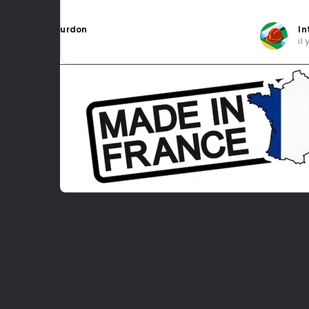
Intragest Etude
il y a 5 mois