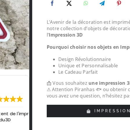
L’Avenir de la décoration est imprimé
notre collection d’objets de décorati
l’
Impression 3D
Pourquoi choisir nos objets en Imp
Design Révolutionnaire
Unique et Personnalisable
Le Cadeau Parfait
📩 Vous souhaitez
une impression 3
⚠ Attention Piranhas 🐟 ou obtenir c
vous avez une question, n’hésitez pa
IMPRESSIO
de
Protections chapeaux de poteaux bois su
pour le tour de ma carrière, top , très con
réalisations