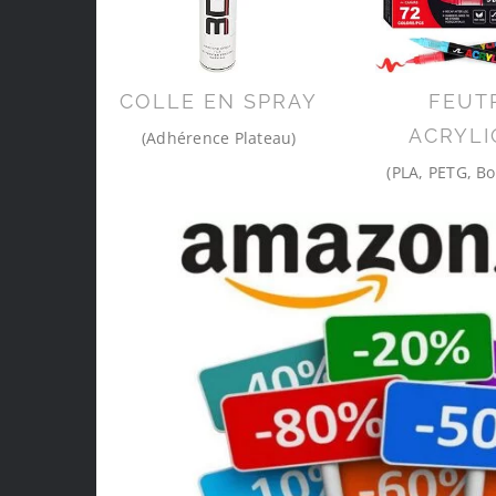
COLLE EN SPRAY
FEUT
ACRYLI
(Adhérence Plateau)
(PLA, PETG, Bo