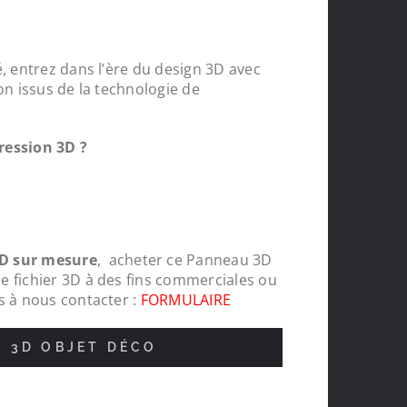
, entrez dans l’ère du design 3D avec
on issus de la technologie de
ression 3D ?
D sur mesure
, acheter ce Panneau 3D
e fichier 3D à des fins commerciales ou
s à nous contacter :
FORMULAIRE
N 3D OBJET DÉCO
r mesures
Je suis très satisfait de ma commande. 
tent des
recommande Le Monde du 3D.