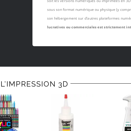
soit les versions numériques ou imprimées en 3D 
sous son format numérique ou physique (y compris,
son hébergement sur d’autres plateformes numé
lucratives ou commerciales est strictement int
L’IMPRESSION 3D