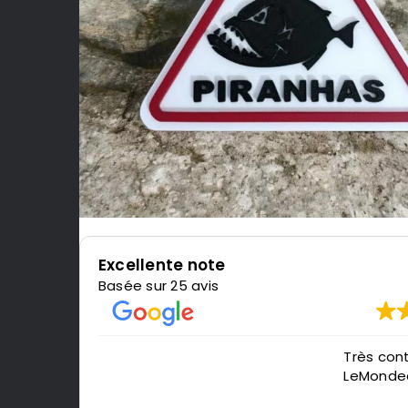
Excellente note
Basée sur 25 avis
Très content de l'impression, je recomman
LeMondedu3D