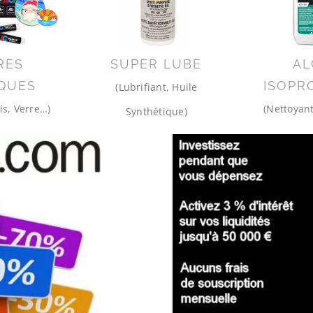
RES
SUPER LUBE
AL
QUES
ISOPR
(Lubrifiant, Huile
is, Verre…)
(Nettoyant
Synthétique)