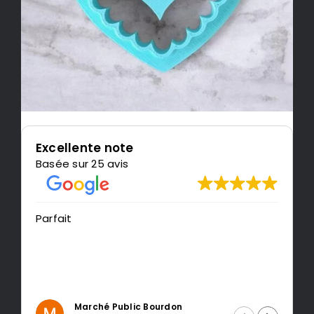
Excellente note
Basée sur 25 avis
Très content de l'impression, je
recommande LeMondedu3D
Intragest Etude