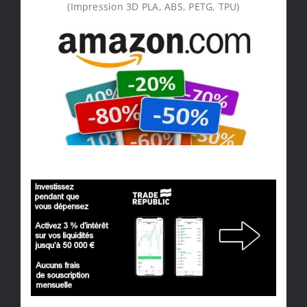
(Impression 3D PLA, ABS, PETG, TPU)