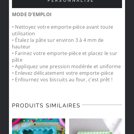
PERSONNALISÉ
MODE D’EMPLOI
• Nettoyez votre emporte-pièce avant toute
utilisation
• Étalez la pâte sur environ 3 à 4 mm de
hauteur
• Farinez votre emporte-pièce et placez le sur
pâte
• Appliquez une pression modérée et uniforme
• Enlevez délicatement votre emporte-pièce
• Enfournez vos biscuits au four, c’est prêt !
PRODUITS SIMILAIRES