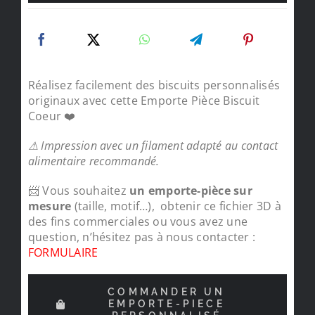
Réalisez facilement des biscuits personnalisés
originaux avec cette Emporte Pièce Biscuit
Coeur ❤️
⚠ Impression avec un filament adapté au contact
alimentaire recommandé.
📨 Vous souhaitez
un emporte-pièce sur
mesure
(taille, motif…), obtenir ce fichier 3D à
des fins commerciales ou vous avez une
question, n’hésitez pas à nous contacter :
FORMULAIRE
COMMANDER UN
EMPORTE-PIECE