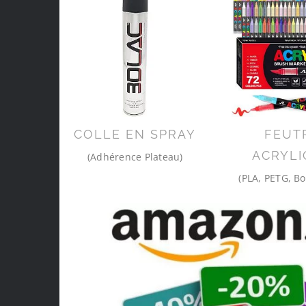
COLLE EN SPRAY
FEUT
ACRYLI
(Adhérence Plateau)
(PLA, PETG, Bo