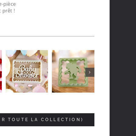
e-pièce
 prêt !
Jean-luc Foucrier
il y a 5 mois
IR TOUTE LA COLLECTION)