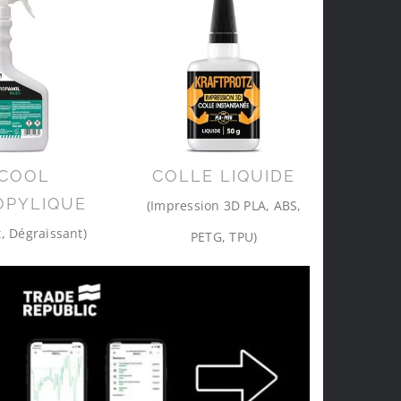
COOL
COLLE LIQUIDE
OPYLIQUE
(Impression 3D PLA, ABS,
, Dégraissant)
PETG, TPU)