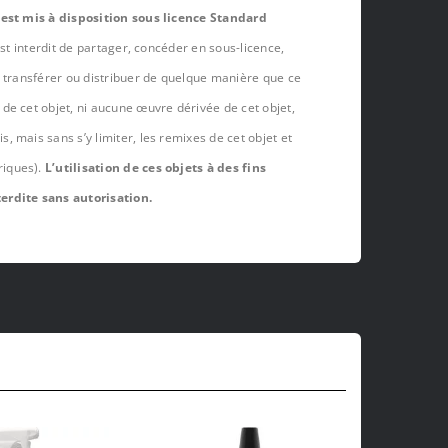
 est mis à disposition sous licence Standard
est interdit de partager, concéder en sous-licence,
, transférer ou distribuer de quelque manière que ce
de cet objet, ni aucune œuvre dérivée de cet objet,
 mais sans s’y limiter, les remixes de cet objet et
riques).
L’utilisation de ces objets à des fins
erdite sans autorisation.