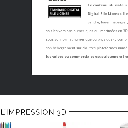
Ce contenu utilisateur
Digital File License.
Il 
vendre, louer, héberger
soit les versions numériques ou imprimées en 3D 
sous son format numérique ou physique (y compris,
son hébergement sur d’autres plateformes numé
lucratives ou commerciales est strictement int
L’IMPRESSION 3D