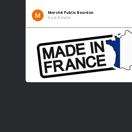
Marché Public Bourdon
il y a 5 mois