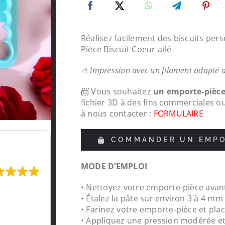
Réalisez facilement des biscuits per
Pièce Biscuit Coeur ailé
⚠ Impression avec un filament adapté 
📨 Vous souhaitez
un emporte-pièc
fichier 3D à des fins commerciales o
à nous contacter :
FORMULAIRE
COMMANDER UN EMPO
MODE D’EMPLOI
• Nettoyez votre emporte-pièce avant
Très content de l'impression, je recomma
• Étalez la pâte sur environ 3 à 4 m
LeMondedu3D
• Farinez votre emporte-pièce et plac
• Appliquez une pression modérée e