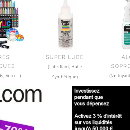
RES
SUPER LUBE
AL
QUES
ISOPR
(Lubrifiant, Huile
is, Verre…)
(Nettoyant
Synthétique)