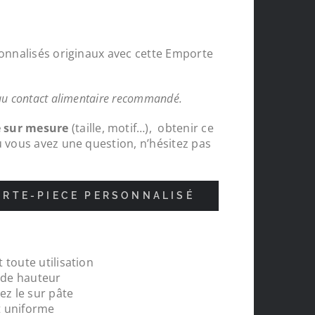
sonnalisés originaux avec cette Emporte
au contact alimentaire recommandé.
e sur mesure
(taille, motif…), obtenir ce
u vous avez une question, n’hésitez pas
RTE-PIECE PERSONNALISÉ
 toute utilisation
nde
Protections chapeaux de poteaux bois s
m de hauteur
pour le tour de ma carrière, top , très c
ez le sur pâte
réalisations
t uniforme