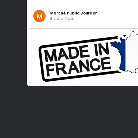
Marché Public Bourdon
il y a 5 mois