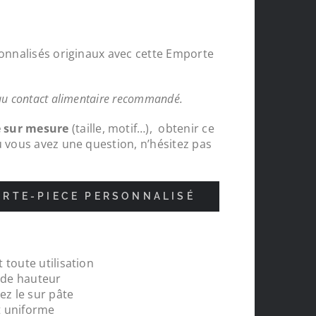
sonnalisés originaux avec cette Emporte
au contact alimentaire recommandé.
e sur mesure
(taille, motif…), obtenir ce
u vous avez une question, n’hésitez pas
RTE-PIECE PERSONNALISÉ
 toute utilisation
nde
Protections chapeaux de poteaux bois s
m de hauteur
pour le tour de ma carrière, top , très c
ez le sur pâte
réalisations
t uniforme