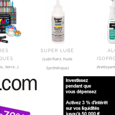
RES
SUPER LUBE
AL
QUES
ISOPR
(Lubrifiant, Huile
is, Verre…)
(Nettoyant
Synthétique)