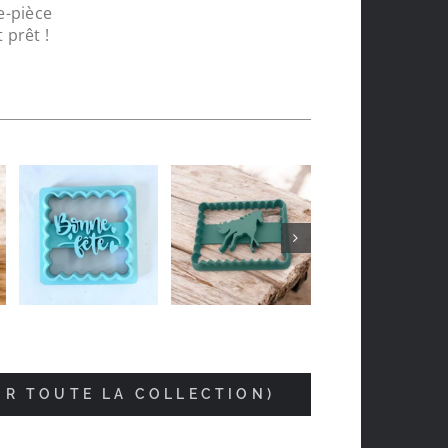
e-pièce
 prêt !
Jean-luc Foucrier
il y a 5 mois
IR TOUTE LA COLLECTION)