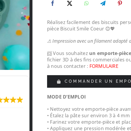
Réalisez facilement des biscuits per
pièce Biscuit Smile Coeur 😊💖
⚠ Impression avec un filament adapté 
📨 Vous souhaitez
un emporte-pièc
fichier 3D à des fins commerciales o
à nous contacter :
FORMULAIRE
COMMANDER UN EMPO
MODE D’EMPLOI
• Nettoyez votre emporte-pièce avant
Très content de l'impression, je recomma
• Étalez la pâte sur environ 3 à 4 m
LeMondedu3D
• Farinez votre emporte-pièce et plac
• Appliquez une pression modérée e