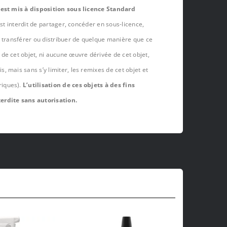
 est mis à disposition sous licence Standard
est interdit de partager, concéder en sous-licence,
, transférer ou distribuer de quelque manière que ce
de cet objet, ni aucune œuvre dérivée de cet objet,
 mais sans s’y limiter, les remixes de cet objet et
riques).
L’utilisation de ces objets à des fins
erdite sans autorisation.