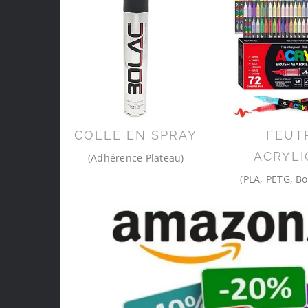
COLLE EN SPRAY
FEUT
ACRYLI
(Adhérence Plateau)
(PLA, PETG, Bo