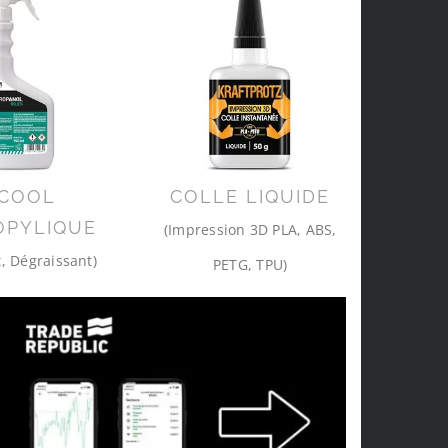
COOL
COLLE LIQUIDE
OPYLIQUE
(Impression 3D PLA, ABS,
, Dégraissant)
PETG, TPU)