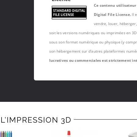
Ce contenu utilisateur
Digital File License.
Il 
vendre, louer, héberger
soit les versions numériques ou imprimées en 3D 
sous son format numérique ou physique (y compris,
son hébergement sur d’autres plateformes numé
lucratives ou commerciales est strictement int
L’IMPRESSION 3D