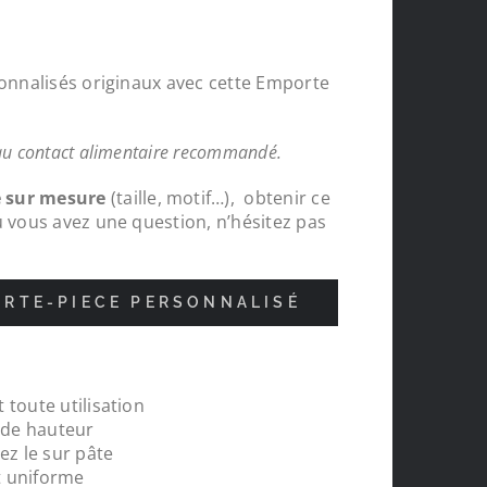
sonnalisés originaux avec cette Emporte
au contact alimentaire recommandé.
e sur mesure
(taille, motif…), obtenir ce
u vous avez une question, n’hésitez pas
RTE-PIECE PERSONNALISÉ
 toute utilisation
r mesures
Je suis très satisfait de ma commande. 
m de hauteur
tent des
recommande Le Monde du 3D.
ez le sur pâte
t uniforme