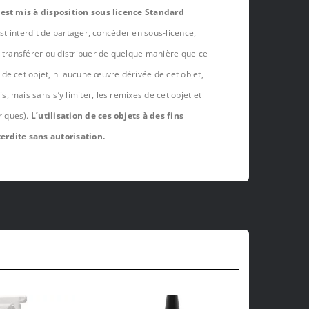
 est mis à disposition sous licence Standard
est interdit de partager, concéder en sous-licence,
, transférer ou distribuer de quelque manière que ce
de cet objet, ni aucune œuvre dérivée de cet objet,
 mais sans s’y limiter, les remixes de cet objet et
riques).
L’utilisation de ces objets à des fins
erdite sans autorisation.