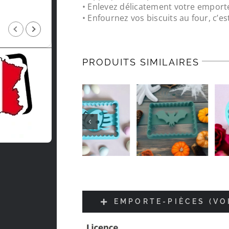
• Enlevez délicatement votre emport
• Enfournez vos biscuits au four, c’est
Jean-luc Foucrier
il y a 5 mois
PRODUITS SIMILAIRES
EMPORTE-PIÈCES (VO