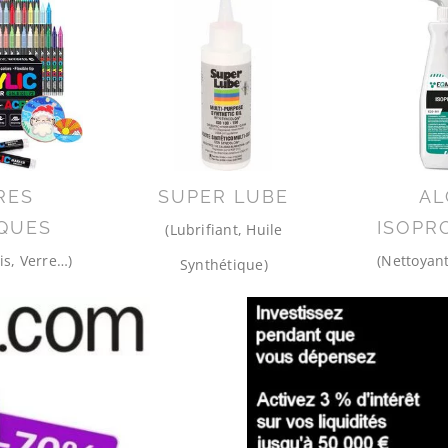
RES
SUPER LUBE
AL
QUES
ISOPR
(Lubrifiant, Huile
is, Verre…)
(Nettoyant
Synthétique)