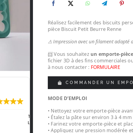
Réalisez facilement des biscuits per
pièce Biscuit Petit Beurre Renne
⚠ Impression avec un filament adapté 
📨 Vous souhaitez
un emporte-pièc
fichier 3D à des fins commerciales o
à nous contacter :
FORMULAIRE
COMMANDER UN EMPO
MODE D’EMPLOI
• Nettoyez votre emporte-pièce avant
de
Protections chapeaux de poteaux bois su
• Étalez la pâte sur environ 3 à 4 m
pour le tour de ma carrière, top , très con
• Farinez votre emporte-pièce et plac
réalisations
• Appliquez une pression modérée e