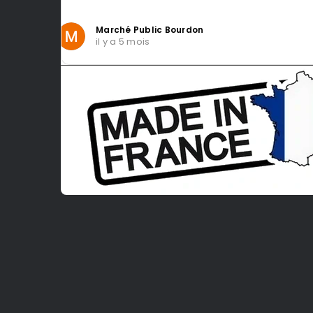
Intragest Etude
il y a 5 mois