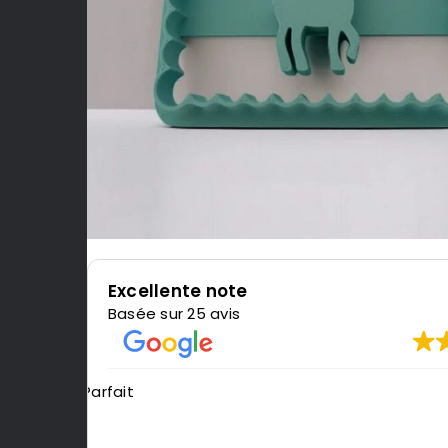
Excellente note
Basée sur 25 avis
Très content de l'impression, je recomman
LeMondedu3D