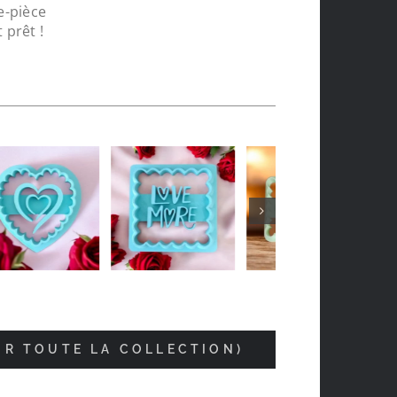
e-pièce
 prêt !
Vincent Joly
il y a 5 mois
IR TOUTE LA COLLECTION)