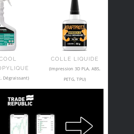
COOL
COLLE LIQUIDE
OPYLIQUE
(Impression 3D PLA, ABS,
, Dégraissant)
PETG, TPU)