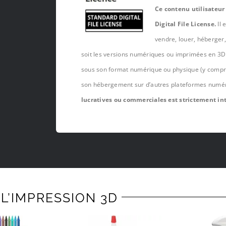
Ce contenu utilisateur
Digital File License.
Il 
vendre, louer, héberger
soit les versions numériques ou imprimées en 3D 
sous son format numérique ou physique (y compris,
son hébergement sur d’autres plateformes numé
lucratives ou commerciales est strictement int
L’IMPRESSION 3D