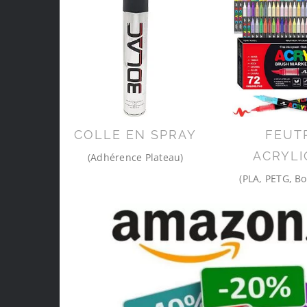
COLLE EN SPRAY
FEUT
ACRYLI
(Adhérence Plateau)
(PLA, PETG, Bo