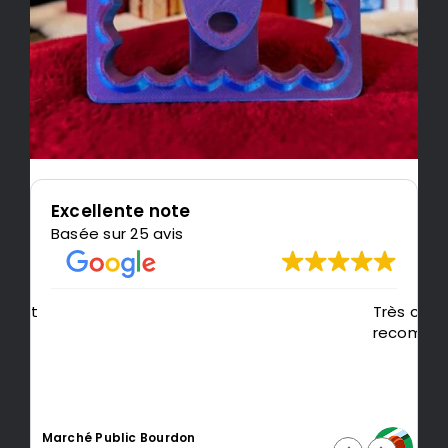
Excellente note
Basée sur 25 avis
Très content de l'impression, je
P
recommande LeMondedu3D
m
t
Intragest Etude