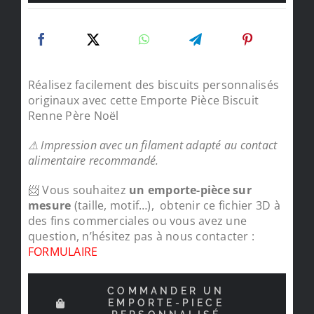
Réalisez facilement des biscuits personnalisés
originaux avec cette Emporte Pièce Biscuit
Renne Père Noël
⚠ Impression avec un filament adapté au contact
alimentaire recommandé.
📨 Vous souhaitez
un emporte-pièce sur
mesure
(taille, motif…), obtenir ce fichier 3D à
des fins commerciales ou vous avez une
question, n’hésitez pas à nous contacter :
FORMULAIRE
COMMANDER UN
EMPORTE-PIECE