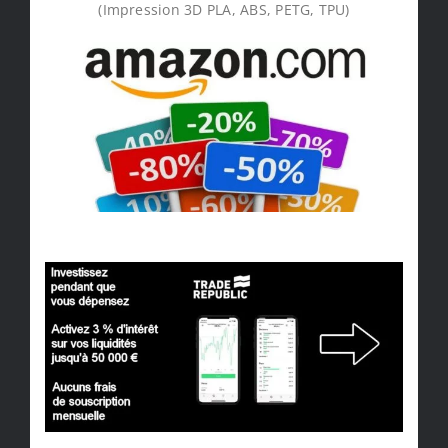
(Impression 3D PLA, ABS, PETG, TPU)