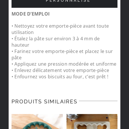
PERSONNALISÉ
MODE D’EMPLOI
• Nettoyez votre emporte-pièce avant toute
utilisation
• Étalez la pâte sur environ 3 à 4 mm de
hauteur
• Farinez votre emporte-pièce et placez le sur
pâte
• Appliquez une pression modérée et uniforme
• Enlevez délicatement votre emporte-pièce
• Enfournez vos biscuits au four, c’est prêt !
PRODUITS SIMILAIRES