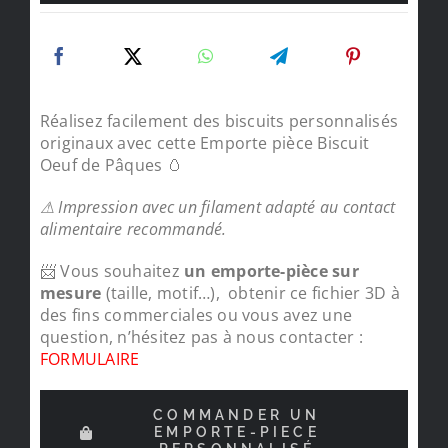
Réalisez facilement des biscuits personnalisés
originaux avec cette Emporte pièce Biscuit
Oeuf de Pâques 🥚
⚠ Impression avec un filament adapté au contact
alimentaire recommandé.
📨 Vous souhaitez
un emporte-pièce sur
mesure
(taille, motif…), obtenir ce fichier 3D à
des fins commerciales ou vous avez une
question, n’hésitez pas à nous contacter :
FORMULAIRE
COMMANDER UN
EMPORTE-PIECE