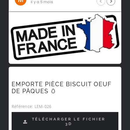
5 mois
il y a 5 mois
EMPORTE PIÈCE BISCUIT OEUF
DE PÂQUES 🥚
Référence:
LEM-026
TÉLÉCHARGER LE FICHIER
3D