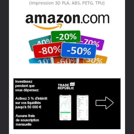
(Impression 3D PLA, ABS, PETG, TPU)