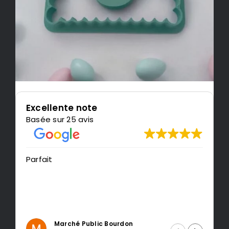
Excellente note
Basée sur 25 avis
Très content de l'imp
recommande LeMon
é Public Bourdon
Intragest Etud