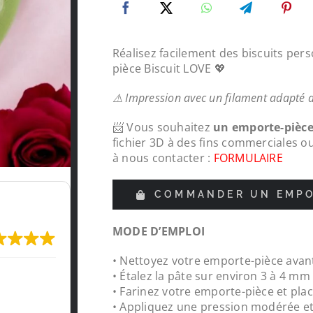
Réalisez facilement des biscuits per
pièce Biscuit LOVE 💖
⚠ Impression avec un filament adapté 
📨 Vous souhaitez
un emporte-pièc
fichier 3D à des fins commerciales o
à nous contacter :
FORMULAIRE
COMMANDER UN EMPO
MODE D’EMPLOI
• Nettoyez votre emporte-pièce avant
commande
Protections chapeaux de poteaux b
• Étalez la pâte sur environ 3 à 4 m
pour le tour de ma carrière, top , t
• Farinez votre emporte-pièce et plac
réalisations
• Appliquez une pression modérée e