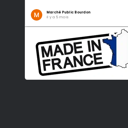
Intragest Etude
il y a 5 mois