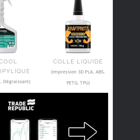
COOL
COLLE LIQUIDE
OPYLIQUE
(Impression 3D PLA, ABS,
, Dégraissant)
PETG, TPU)