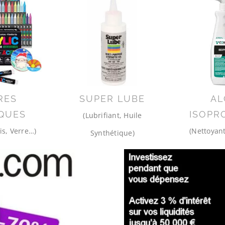
RES
SUPER LUBE
AL
QUES
ISOPR
(Lubrifiant, Huile
is, Verre…)
(Nettoyant
Synthétique)