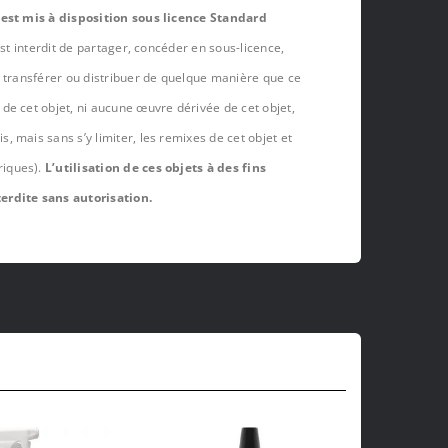
 est mis à disposition sous licence Standard
est interdit de partager, concéder en sous-licence,
, transférer ou distribuer de quelque manière que ce
de cet objet, ni aucune œuvre dérivée de cet objet,
 mais sans s’y limiter, les remixes de cet objet et
riques).
L’utilisation de ces objets à des fins
erdite sans autorisation.