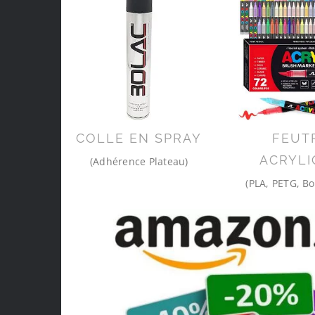
COLLE EN SPRAY
FEUT
ACRYLI
(Adhérence Plateau)
(PLA, PETG, Bo