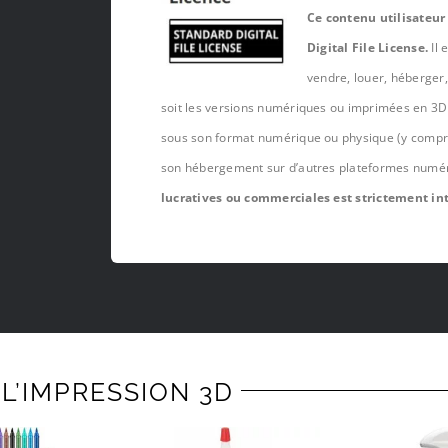
Ce contenu utilisateur
Digital File License.
Il 
vendre, louer, héberger
soit les versions numériques ou imprimées en 3D 
sous son format numérique ou physique (y compris,
son hébergement sur d’autres plateformes numé
lucratives ou commerciales est strictement int
L’IMPRESSION 3D