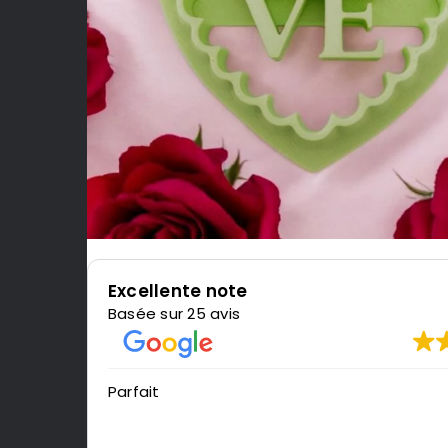
Excellente note
Basée sur 25 avis
Très content de l'impression, je re
LeMondedu3D