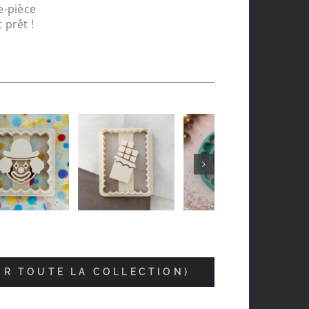
e-pièce
 prêt !
Vincent Joly
il y a 5 mois
IR TOUTE LA COLLECTION)