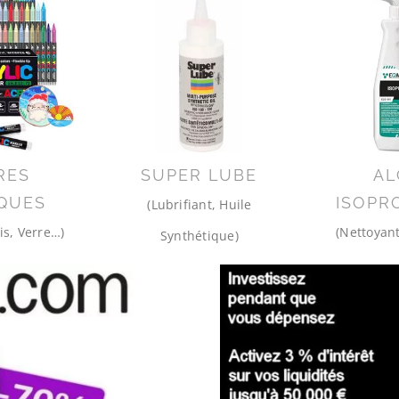
RES
SUPER LUBE
AL
QUES
ISOPR
(Lubrifiant, Huile
is, Verre…)
(Nettoyant
Synthétique)