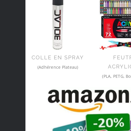
COLLE EN SPRAY
FEUT
ACRYLI
(Adhérence Plateau)
(PLA, PETG, Bo