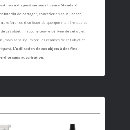
 est mis à disposition sous licence Standard
est interdit de partager, concéder en sous-licence,
, transférer ou distribuer de quelque manière que ce
de cet objet, ni aucune œuvre dérivée de cet objet,
 mais sans s’y limiter, les remixes de cet objet et
riques).
L’utilisation de ces objets à des fins
erdite sans autorisation.