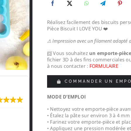
Réalisez facilement des biscuits per
Pièce Biscuit I LOVE YOU ❤️
⚠ Impression avec un filament adapté 
📨 Vous souhaitez
un emporte-pièc
fichier 3D à des fins commerciales o
à nous contacter :
FORMULAIRE
COMMANDER UN EMPO
MODE D’EMPLOI
• Nettoyez votre emporte-pièce avant
Très content de l'impression, je recomma
• Étalez la pâte sur environ 3 à 4 m
LeMondedu3D
• Farinez votre emporte-pièce et plac
• Appliquez une pression modérée e