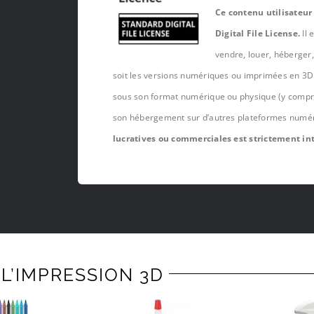
Ce contenu utilisateur
Digital File License.
Il 
vendre, louer, héberger
soit les versions numériques ou imprimées en 3D 
sous son format numérique ou physique (y compris,
son hébergement sur d’autres plateformes numé
lucratives ou commerciales est strictement int
L’IMPRESSION 3D