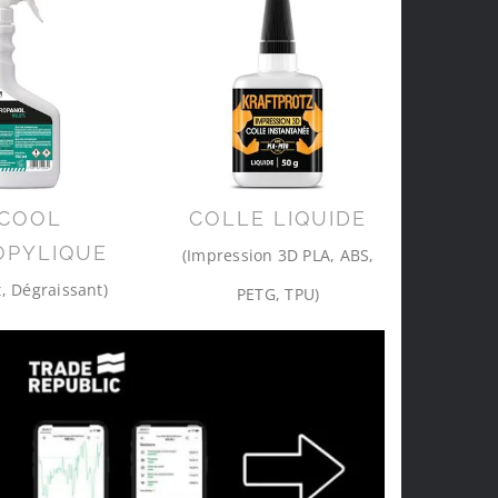
COOL
COLLE LIQUIDE
OPYLIQUE
(Impression 3D PLA, ABS,
, Dégraissant)
PETG, TPU)