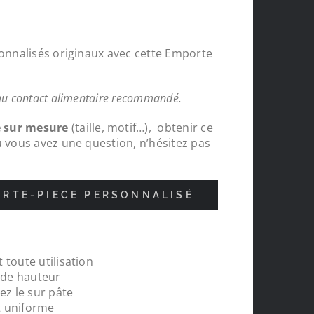
sonnalisés originaux avec cette Emporte
au contact alimentaire recommandé.
e sur mesure
(taille, motif…), obtenir ce
u vous avez une question, n’hésitez pas
RTE-PIECE PERSONNALISÉ
 toute utilisation
nde
Protections chapeaux de poteaux bois s
m de hauteur
pour le tour de ma carrière, top , très c
ez le sur pâte
réalisations
t uniforme