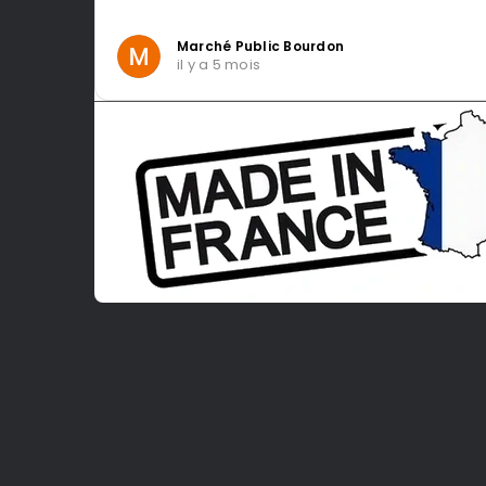
Marché Public Bourdon
il y a 5 mois