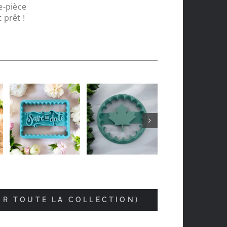
e-pièce
 prêt !
Jean-luc Foucrier
il y a 5 mois
IR TOUTE LA COLLECTION)