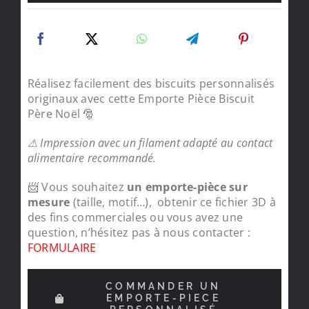
Réalisez facilement des biscuits personnalisés
originaux avec cette Emporte Pièce Biscuit
Père Noël 🎅
⚠ Impression avec un filament adapté au contact
alimentaire recommandé.
📨 Vous souhaitez
un emporte-pièce sur
mesure
(taille, motif…), obtenir ce fichier 3D à
des fins commerciales ou vous avez une
question, n’hésitez pas à nous contacter :
FORMULAIRE
COMMANDER UN
EMPORTE-PIECE