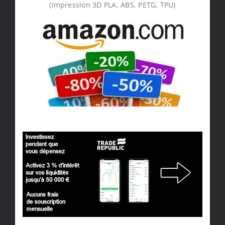
(Impression 3D PLA, ABS, PETG, TPU)