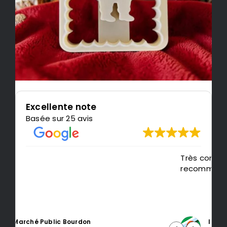
Excellente note
Basée sur 25 avis
Très content de l'impression, je
P
recommande LeMondedu3D
m
t
Intragest Etude