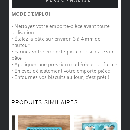
PERSONNALISÉ
MODE D’EMPLOI
• Nettoyez votre emporte-pièce avant toute
utilisation
• Étalez la pâte sur environ 3 à 4 mm de
hauteur
• Farinez votre emporte-pièce et placez le sur
pâte
• Appliquez une pression modérée et uniforme
• Enlevez délicatement votre emporte-pièce
• Enfournez vos biscuits au four, c’est prêt !
PRODUITS SIMILAIRES