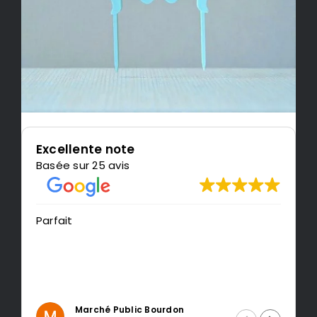
Excellente note
Basée sur 25 avis
Très content de l'impression
recommande LeMondedu3
 Bourdon
Intragest Etude