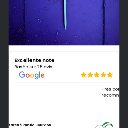
Excellente note
Basée sur 25 avis
Très content de l'impression, je
recommande LeMondedu3D
Intragest Etude