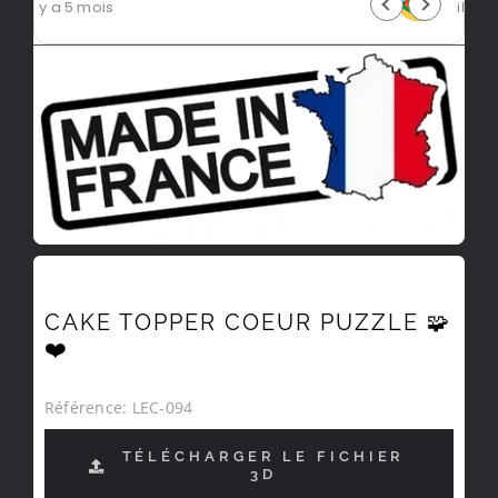
il y a 5 mois
CAKE TOPPER COEUR PUZZLE 🧩
❤️
Référence:
LEC-094
TÉLÉCHARGER LE FICHIER
3D