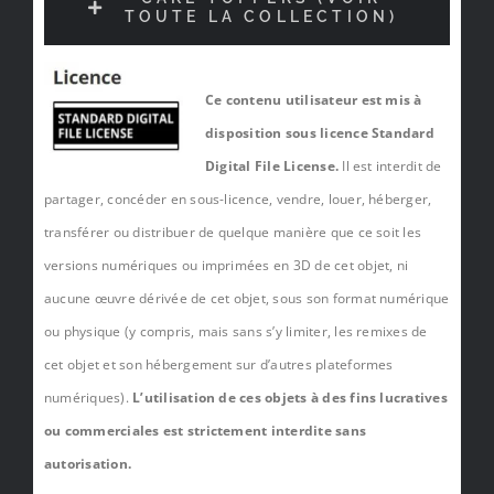
TOUTE LA COLLECTION)
Ce contenu utilisateur est mis à
disposition sous licence Standard
Digital File License.
Il est interdit de
partager, concéder en sous-licence, vendre, louer, héberger,
transférer ou distribuer de quelque manière que ce soit les
versions numériques ou imprimées en 3D de cet objet, ni
aucune œuvre dérivée de cet objet, sous son format numérique
ou physique (y compris, mais sans s’y limiter, les remixes de
cet objet et son hébergement sur d’autres plateformes
numériques).
L’utilisation de ces objets à des fins lucratives
ou commerciales est strictement interdite sans
autorisation.