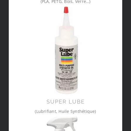
(PLA, PETG, Bois, Verre…)
SUPER LUBE
(Lubrifiant, Huile Synthétique)