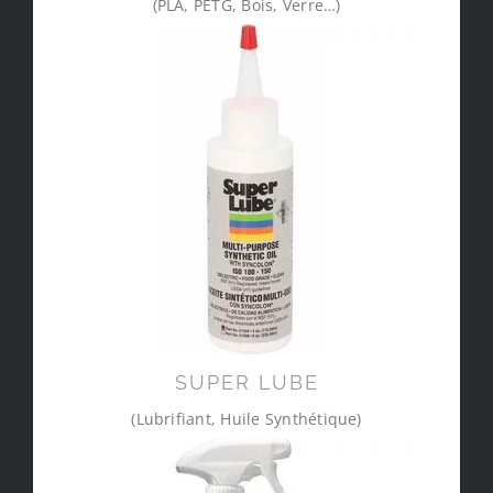
(PLA, PETG, Bois, Verre…)
SUPER LUBE
(Lubrifiant, Huile Synthétique)