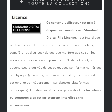
TOUTE LA COLLECTION)
Ce contenu utilisateur est mis à
disposition sous licence Standard
Digital File License.
Il est interdit de
partager, concéder en sous-licence, vendre, louer, héberger,
transférer ou distribuer de quelque manière que ce soit les
versions numériques ou imprimées en 3D de cet objet, ni
aucune œuvre dérivée de cet objet, sous son format numérique
ou physique (y compris, mais sans s’y limiter, les remixes de
cet objet et son hébergement sur d’autres plateformes
numériques).
L’utilisation de ces objets à des fins lucratives
ou commerciales est strictement interdite sans
autorisation.