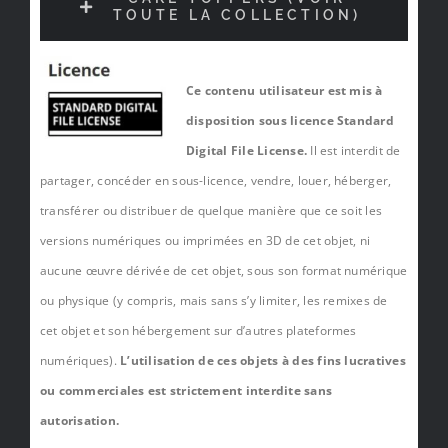
TOUTE LA COLLECTION)
Ce contenu utilisateur est mis à
disposition sous licence Standard
Digital File License.
Il est interdit de
partager, concéder en sous-licence, vendre, louer, héberger,
transférer ou distribuer de quelque manière que ce soit les
versions numériques ou imprimées en 3D de cet objet, ni
aucune œuvre dérivée de cet objet, sous son format numérique
ou physique (y compris, mais sans s’y limiter, les remixes de
cet objet et son hébergement sur d’autres plateformes
numériques).
L’utilisation de ces objets à des fins lucratives
ou commerciales est strictement interdite sans
autorisation.