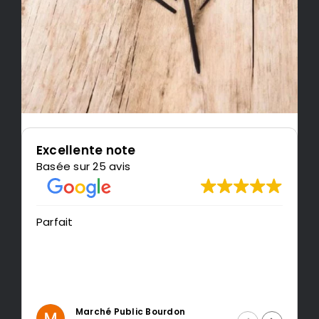
Excellente note
Basée sur 25 avis
Parfait
T
r
Marché Public Bourdon