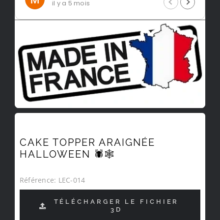
il y a 5 mois
CAKE TOPPER ARAIGNÉE
HALLOWEEN 🕷️🕸️
Référence:
LEC-014
TÉLÉCHARGER LE FICHIER
3D