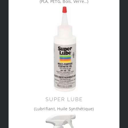
(PLA, PETG, Bois, Verre…)
SUPER LUBE
(Lubrifiant, Huile Synthétique)