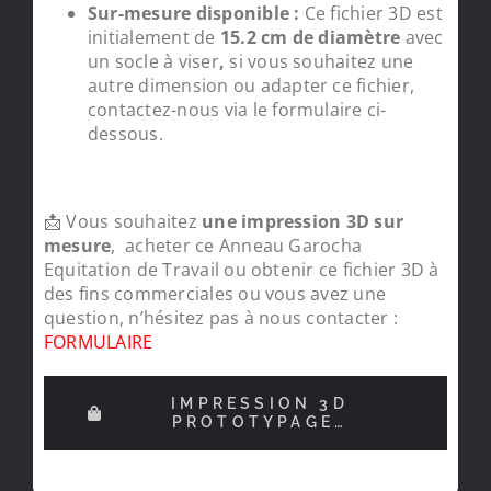
Sur-mesure disponible :
Ce fichier 3D est
initialement de
15.2 cm de diamètre
avec
un socle à viser
,
si vous souhaitez une
autre dimension ou adapter ce fichier,
contactez-nous via le formulaire ci-
dessous.
📩 Vous souhaitez
une impression 3D sur
mesure
, acheter ce Anneau Garocha
Equitation de Travail ou obtenir ce fichier 3D à
des fins commerciales ou vous avez une
question, n’hésitez pas à nous contacter :
FORMULAIRE
IMPRESSION 3D
PROTOTYPAGE…