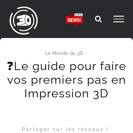
Passer
au
contenu
Le Monde du 3D
❓Le guide pour faire
vos premiers pas en
Impression 3D
Partager sur les réseaux !