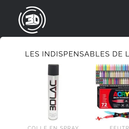
Passer
au
contenu
LES INDISPENSABLES DE L
COLLE EN SPRAY
FEUT