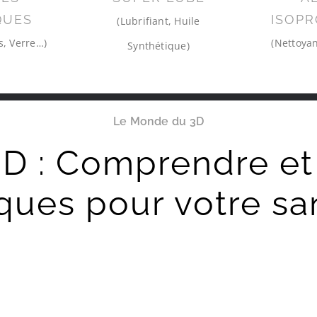
QUES
ISOPR
(Lubrifiant, Huile
s, Verre…)
(Nettoyan
Synthétique)
Le Monde du 3D
D : Comprendre et 
sques pour votre sa