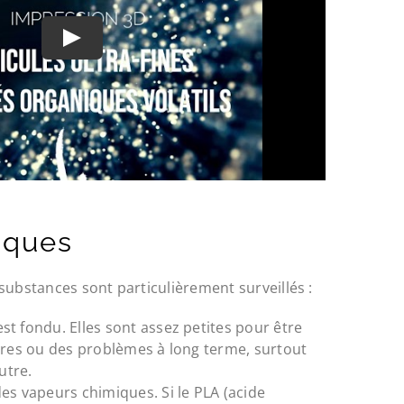
miques
substances sont particulièrement surveillés :
st fondu. Elles sont assez petites pour être
ires ou des problèmes à long terme, surtout
utre.
es vapeurs chimiques. Si le PLA (acide