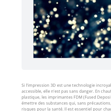
Si l’impression 3D est une technologie incroy
accessible, elle n’est pas sans danger. En chau
plastique, les imprimantes FDM (Fused Deposi
émettre des substances qui, sans précautions
risques pour la santé. Il est essentiel pour cha