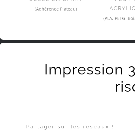
ACRYLI
(Adhérence Plateau)
(PLA, PETG, Boi
Impression 3
ri
Partager sur les réseaux !