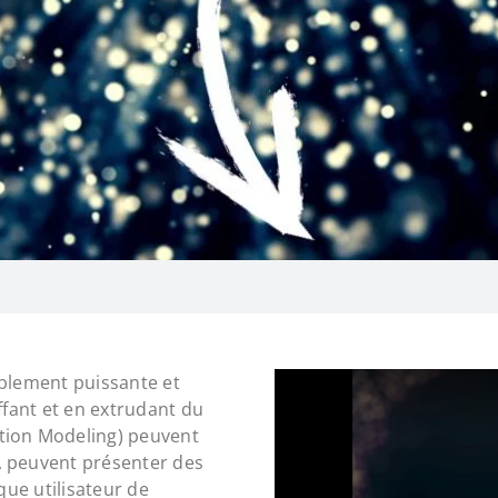
ablement puissante et
ffant et en extrudant du
tion Modeling) peuvent
, peuvent présenter des
que utilisateur de