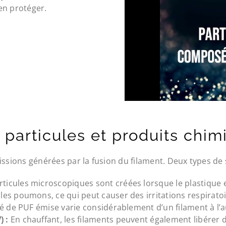
en protéger.
: particules et produits chi
issions générées par la fusion du filament. Deux types de 
ticules microscopiques sont créées lorsque le plastique e
es poumons, ce qui peut causer des irritations respirato
é de PUF émise varie considérablement d’un filament à l’a
 :
En chauffant, les filaments peuvent également libérer d