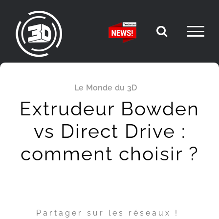
Passer
au
contenu
Le Monde du 3D
Extrudeur Bowden
vs Direct Drive :
comment choisir ?
Partager sur les réseaux !