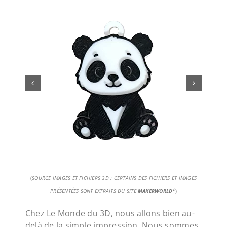
(
SOURCE IMAGES ET FICHIERS 3D : CERTAINS DES FICHIERS ET IMAGES
PRÉSENTÉES SONT EXTRAITS DU SITE
MAKERWORLD*
)
Chez Le Monde du 3D, nous allons bien au-
delà de la simple impression. Nous sommes