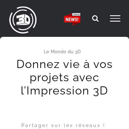
Passer
au
contenu
Le Monde du 3D
Donnez vie à vos
projets avec
l’Impression 3D
Partager sur les réseaux !