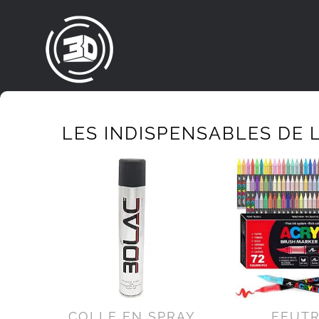
Passer
au
contenu
LES INDISPENSABLES DE L
COLLE EN SPRAY
FEUT