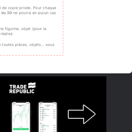
n de copie privée. Pour chaque
 du 3D
ne pourra en aucun cas
e figurine, objet (pour la
 réalisé.
u toutes pièces, objets… sous