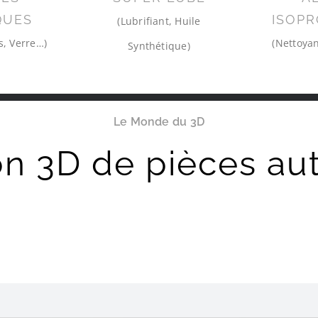
QUES
ISOPR
(Lubrifiant, Huile
s, Verre…)
(Nettoyan
Synthétique)
Le Monde du 3D
on 3D de pièces au