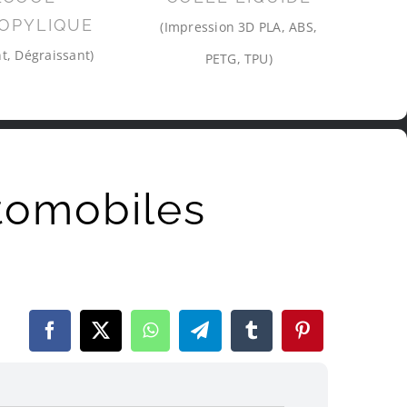
OPYLIQUE
(Impression 3D PLA, ABS,
t, Dégraissant)
PETG, TPU)
tomobiles