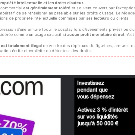
opriété intellectuelle et les droits d’auteur.
n commercial
est généralement toléré
et souvent couvert par l’exceptio
impératif de se renseigner au préalable sur les droits d’usage.
Le Monde
ions de propriété intellectuelle commises par ses lecteurs ou clients.
pression d’une armure (pour le cosplay lors d’événements privés) ou d’un
nsidérée comme un usage exclusif si
aucun profit monétaire direct
n’est
l est totalement illégal
de vendre des répliques de figurines, armures o
sation écrite et explicite du détenteur des droits.