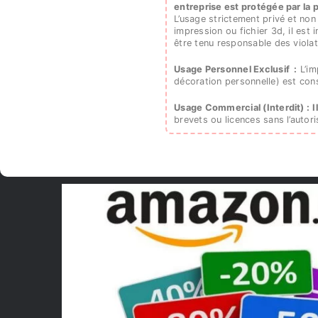
entreprise est protégée par la pr
L’usage strictement privé et no
impression ou fichier 3d, il est 
être tenu responsable des violat
Usage Personnel Exclusif :
L’im
décoration personnelle) est co
Usage Commercial (Interdit) :
I
brevets ou licences sans l’autori