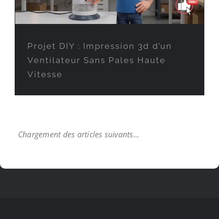
Projet DIY : Impression 3d d’un
Ventilateur Sans Pales Haute
Vitesse