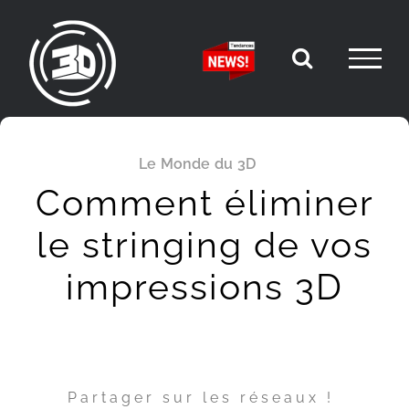
Passer
au
contenu
Le Monde du 3D
Comment éliminer
le stringing de vos
impressions 3D
Partager sur les réseaux !