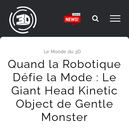
Passer
au
contenu
Le Monde du 3D
Quand la Robotique
Défie la Mode : Le
Giant Head Kinetic
Object de Gentle
Monster