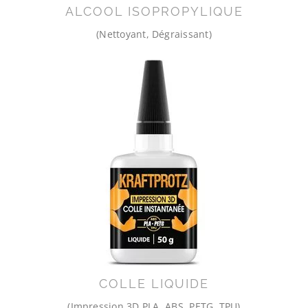
ALCOOL ISOPROPYLIQUE
(Nettoyant, Dégraissant)
COLLE LIQUIDE
(Impression 3D PLA, ABS, PETG, TPU)