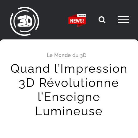
Passer
au
contenu
Le Monde du 3D
Quand l’Impression
3D Révolutionne
l’Enseigne
Lumineuse