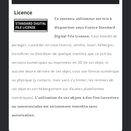
Ce contenu utilisateur est mis à
disposition sous licence Standard
Digital File License.
Il est interdit de
partager, concéder en sous-licence, vendre, louer, héberger,
transférer ou distribuer de quelque manière que ce soit les
versions numériques ou imprimées en 3D de cet objet, ni
aucune œuvre dérivée de cet objet, sous son format numérique
ou physique (y compris, mais sans s’y limiter, les remixes de
cet objet et son hébergement sur d’autres plateformes
numériques).
L’utilisation de ces objets à des fins lucratives
ou commerciales est strictement interdite sans
autorisation.