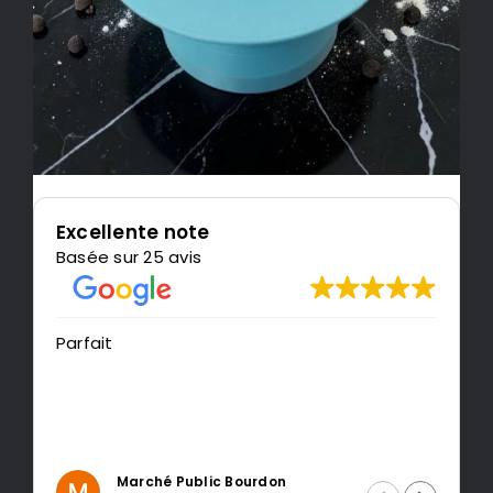
Excellente note
Basée sur 25 avis
Très content de l'impression, je
recommande LeMondedu3D
Intragest Etude