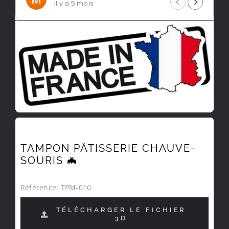
il y a 5 mois
TAMPON PÂTISSERIE CHAUVE-
SOURIS 🦇
Référence:
TPM-010
TÉLÉCHARGER LE FICHIER
3D