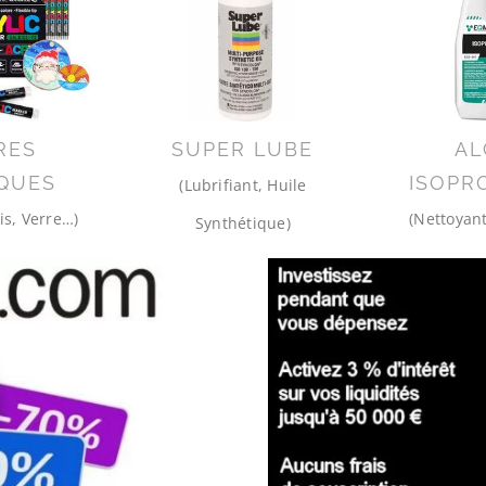
RES
SUPER LUBE
AL
QUES
ISOPR
(Lubrifiant, Huile
is, Verre…)
(Nettoyant
Synthétique)