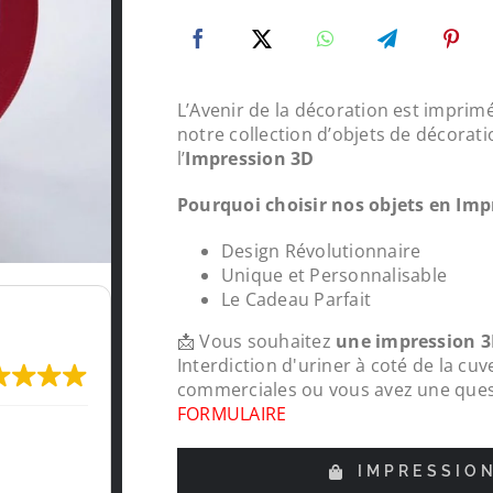
L’Avenir de la décoration est imprimé
notre collection d’objets de décorati
l’
Impression 3D
Pourquoi choisir nos objets en Imp
Design Révolutionnaire
Unique et Personnalisable
Le Cadeau Parfait
📩 Vous souhaitez
une impression 3
Interdiction d'uriner à coté de la cuv
commerciales ou vous avez une quest
FORMULAIRE
Très content de l'impression, je recomma
LeMondedu3D
IMPRESSIO