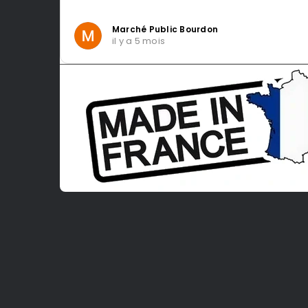
Marché Public Bourdon
il y a 5 mois