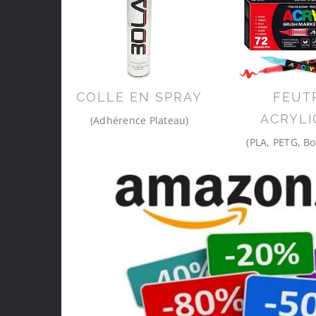
COLLE EN SPRAY
FEUT
ACRYLI
(Adhérence Plateau)
(PLA, PETG, Bo