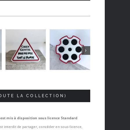
Jean-luc Foucrier
il y a 5 mois
TOUTE LA COLLECTION)
 est mis à disposition sous licence Standard
est interdit de partager, concéder en sous-licence,