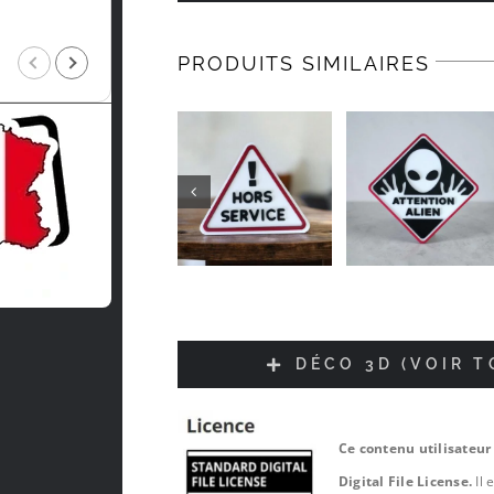
Intragest Etude
PRODUITS SIMILAIRES
il y a 5 mois
DÉCO 3D (VOIR 
Ce contenu utilisateur
Digital File License.
Il 