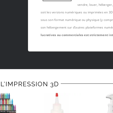
vendre, louer, héberger
soit les versions numériques ou imprimées en 3D 
sous son format numérique ou physique (y compris,
son hébergement sur d’autres plateformes numé
lucratives ou commerciales est strictement int
L’IMPRESSION 3D