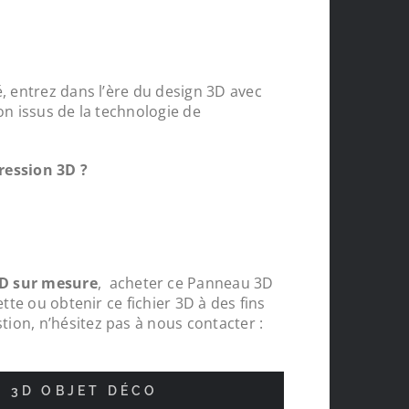
, entrez dans l’ère du design 3D avec
on issus de la technologie de
ression 3D ?
D sur mesure
, acheter ce Panneau 3D
ette ou obtenir ce fichier 3D à des fins
ion, n’hésitez pas à nous contacter :
nde
Protections chapeaux de poteaux bois s
pour le tour de ma carrière, top , très c
N 3D OBJET DÉCO
réalisations