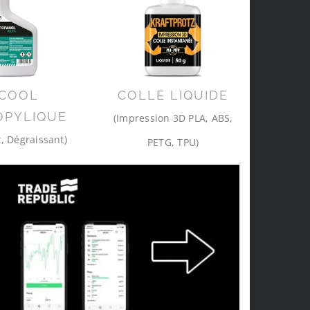
COOL
COLLE LIQUIDE
OPYLIQUE
(Impression 3D PLA, ABS,
, Dégraissant)
PETG, TPU)