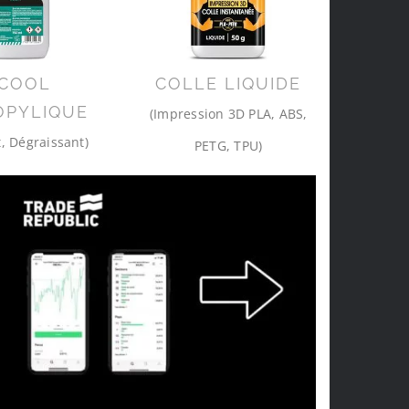
COOL
COLLE LIQUIDE
OPYLIQUE
(Impression 3D PLA, ABS,
, Dégraissant)
PETG, TPU)