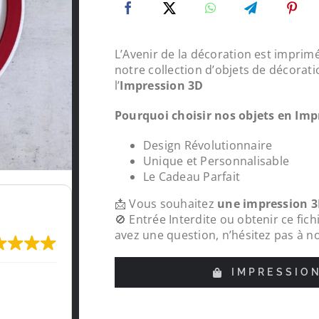
L’Avenir de la décoration est imprimé
notre collection d’objets de décorati
l’
Impression 3D
Pourquoi choisir nos objets en Imp
Design Révolutionnaire
Unique et Personnalisable
Le Cadeau Parfait
📩 Vous souhaitez
une impression 3
🚫 Entrée Interdite ou obtenir ce fic
avez une question, n’hésitez pas à n
IMPRESSIO
ande
Protections chapeaux de poteaux bois 
pour le tour de ma carrière, top , très 
réalisations