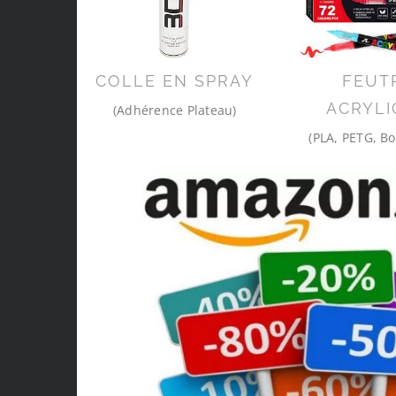
COLLE EN SPRAY
FEUT
ACRYLI
(Adhérence Plateau)
(PLA, PETG, Bo