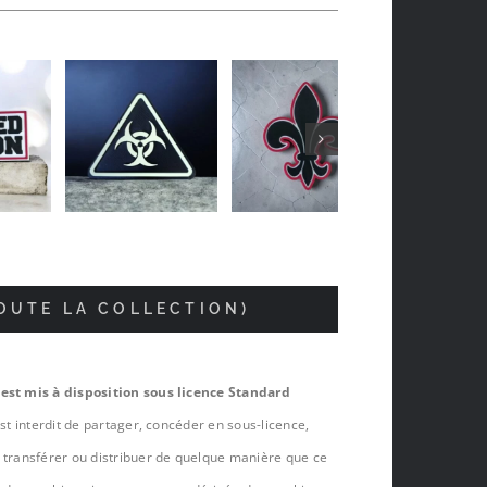
Vincent Joly
il y a 5 mois
TOUTE LA COLLECTION)
 est mis à disposition sous licence Standard
est interdit de partager, concéder en sous-licence,
, transférer ou distribuer de quelque manière que ce