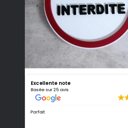
Excellente note
Basée sur 25 avis
Très content de l'impression, je recomm
LeMondedu3D