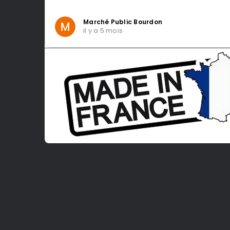
Intragest Etude
il y a 5 mois