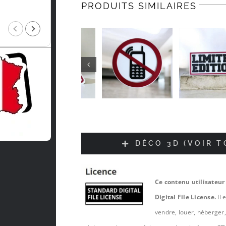
PRODUITS SIMILAIRES
Jean-luc Foucrier
il y a 5 mois
DÉCO 3D (VOIR 
Ce contenu utilisateur
Digital File License.
Il 
vendre, louer, héberger