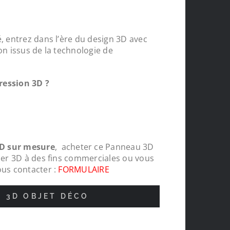
, entrez dans l’ère du design 3D avec
on issus de la technologie de
ression 3D ?
D sur mesure
, acheter ce Panneau 3D
hier 3D à des fins commerciales ou vous
ous contacter :
FORMULAIRE
N 3D OBJET DÉCO
sur mesures
Je suis très satisfait de ma command
content des
recommande Le Monde du 3D.