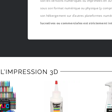
soit les versions numériques ou imprimées en 3D 
sous son format numérique ou physique (y compris,
son hébergement sur d’autres plateformes numé
lucratives ou commerciales est strictement int
L’IMPRESSION 3D