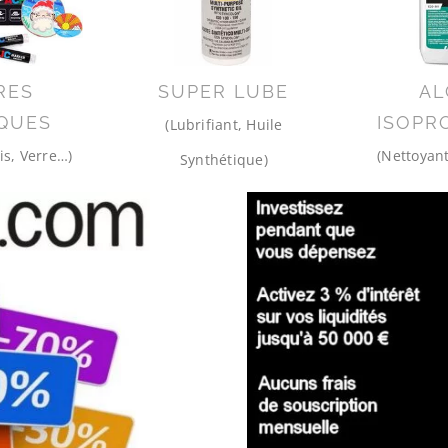
RES
SUPER LUBE
AL
QUES
ISOPR
(Lubrifiant, Huile
is, Verre…)
(Nettoyant
Synthétique)