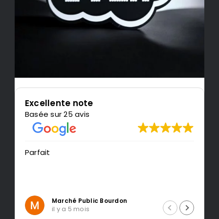
Excellente note
Basée sur 25 avis
Parfait
T
r
Marché Public Bourdon
il y a 5 mois