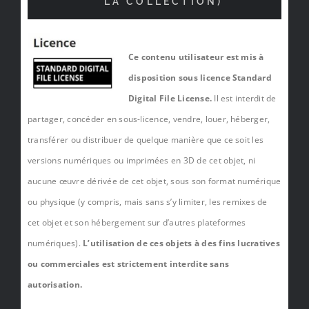
LA COLLECTION)
Ce contenu utilisateur est mis à
disposition sous licence Standard
Digital File License.
Il est interdit de
partager, concéder en sous-licence, vendre, louer, héberger,
transférer ou distribuer de quelque manière que ce soit les
versions numériques ou imprimées en 3D de cet objet, ni
aucune œuvre dérivée de cet objet, sous son format numérique
ou physique (y compris, mais sans s’y limiter, les remixes de
cet objet et son hébergement sur d’autres plateformes
numériques).
L’utilisation de ces objets à des fins lucratives
ou commerciales est strictement interdite sans
autorisation.