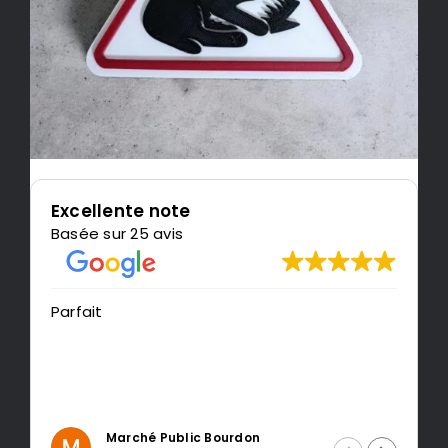
Excellente note
Basée sur 25 avis
Très content de l
recommande Le
arché Public Bourdon
Intragest 