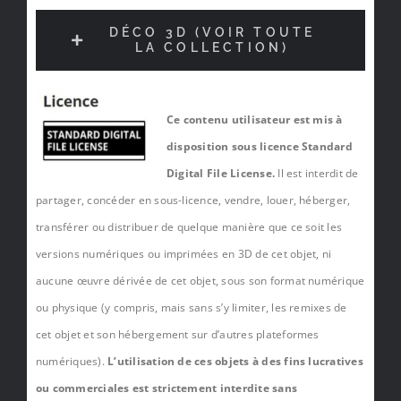
DÉCO 3D (VOIR TOUTE
LA COLLECTION)
Ce contenu utilisateur est mis à
disposition sous licence Standard
Digital File License.
Il est interdit de
partager, concéder en sous-licence, vendre, louer, héberger,
transférer ou distribuer de quelque manière que ce soit les
versions numériques ou imprimées en 3D de cet objet, ni
aucune œuvre dérivée de cet objet, sous son format numérique
ou physique (y compris, mais sans s’y limiter, les remixes de
cet objet et son hébergement sur d’autres plateformes
numériques).
L’utilisation de ces objets à des fins lucratives
ou commerciales est strictement interdite sans