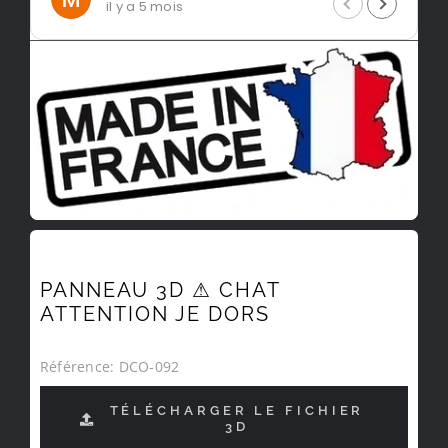
 y a 5 mois
il y a 5 moi
PANNEAU 3D ⚠ CHAT
ATTENTION JE DORS
Référence:
DCO-092
TÉLÉCHARGER LE FICHIER
3D