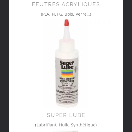
FEUTRES ACRYLIQUES
(PLA, PETG, Bois, Verre…)
SUPER LUBE
(Lubrifiant, Huile Synthétique)