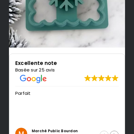
Excellente note
Basée sur 25 avis
Très content de l'impression, j
recommande LeMondedu3D
urdon
Intragest Etude