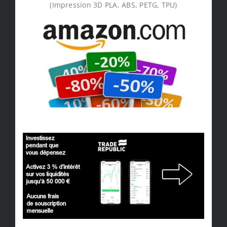
(Impression 3D PLA, ABS, PETG, TPU)