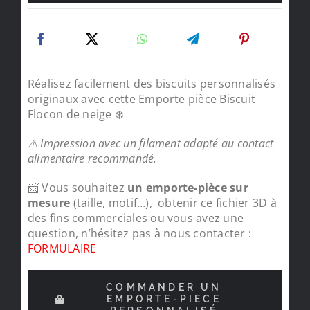
Réalisez facilement des biscuits personnalisés
originaux avec cette Emporte pièce Biscuit
Flocon de neige ❄️
⚠ Impression avec un filament adapté au contact
alimentaire recommandé.
📨 Vous souhaitez
un emporte-pièce sur
mesure
(taille, motif…), obtenir ce fichier 3D à
des fins commerciales ou vous avez une
question, n’hésitez pas à nous contacter :
FORMULAIRE
COMMANDER UN
EMPORTE-PIECE