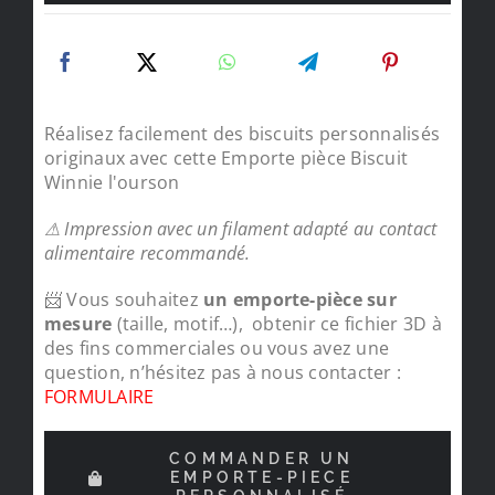
Réalisez facilement des biscuits personnalisés
originaux avec cette Emporte pièce Biscuit
Winnie l'ourson
⚠ Impression avec un filament adapté au contact
alimentaire recommandé.
📨 Vous souhaitez
un emporte-pièce sur
mesure
(taille, motif…), obtenir ce fichier 3D à
des fins commerciales ou vous avez une
question, n’hésitez pas à nous contacter :
FORMULAIRE
COMMANDER UN
EMPORTE-PIECE