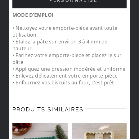
PERSONNALISÉ
MODE D’EMPLOI
• Nettoyez votre emporte-pièce avant toute
utilisation
• Étalez la pâte sur environ 3 à 4 mm de
hauteur
• Farinez votre emporte-pièce et placez le sur
pâte
• Appliquez une pression modérée et uniforme
• Enlevez délicatement votre emporte-pièce
• Enfournez vos biscuits au four, c’est prêt !
PRODUITS SIMILAIRES