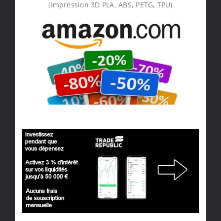
(Impression 3D PLA, ABS, PETG, TPU)