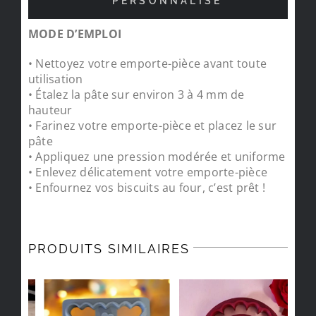
PERSONNALISÉ
MODE D’EMPLOI
• Nettoyez votre emporte-pièce avant toute
utilisation
• Étalez la pâte sur environ 3 à 4 mm de
hauteur
• Farinez votre emporte-pièce et placez le sur
pâte
• Appliquez une pression modérée et uniforme
• Enlevez délicatement votre emporte-pièce
• Enfournez vos biscuits au four, c’est prêt !
PRODUITS SIMILAIRES