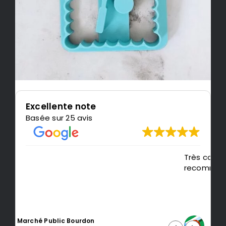
Excellente note
Basée sur 25 avis
Très content de l'impression, je
recommande LeMondedu3D
Intragest Etude