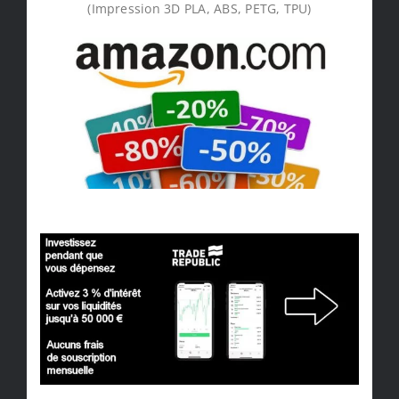
(Impression 3D PLA, ABS, PETG, TPU)