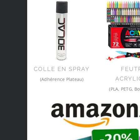
COLLE EN SPRAY
FEUT
ACRYLI
(Adhérence Plateau)
(PLA, PETG, Bo