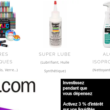
RES
SUPER LUBE
AL
QUES
ISOPR
(Lubrifiant, Huile
is, Verre…)
(Nettoyant
Synthétique)