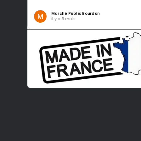
Marché Public Bourdon
il y a 5 mois