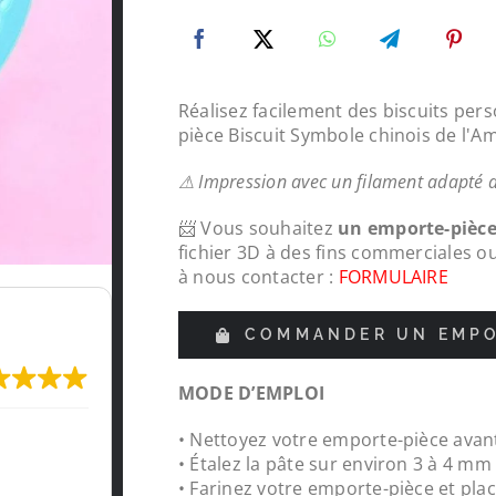
Réalisez facilement des biscuits per
pièce Biscuit Symbole chinois de l'A
⚠ Impression avec un filament adapté 
📨 Vous souhaitez
un emporte-pièc
fichier 3D à des fins commerciales o
à nous contacter :
FORMULAIRE
COMMANDER UN EMPO
MODE D’EMPLOI
Très content de l'impression, je recomma
• Nettoyez votre emporte-pièce avant
LeMondedu3D
• Étalez la pâte sur environ 3 à 4 m
• Farinez votre emporte-pièce et plac