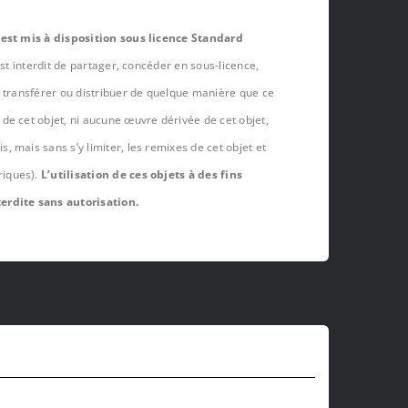
 est mis à disposition sous licence Standard
est interdit de partager, concéder en sous-licence,
, transférer ou distribuer de quelque manière que ce
de cet objet, ni aucune œuvre dérivée de cet objet,
 mais sans s’y limiter, les remixes de cet objet et
riques).
L’utilisation de ces objets à des fins
erdite sans autorisation.