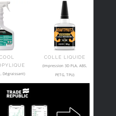
COOL
COLLE LIQUIDE
OPYLIQUE
(Impression 3D PLA, ABS,
, Dégraissant)
PETG, TPU)