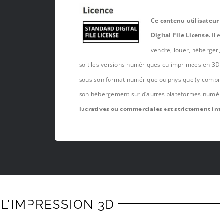
Ce contenu utilisateur
Digital File License.
Il 
vendre, louer, héberger
soit les versions numériques ou imprimées en 3D 
sous son format numérique ou physique (y compris,
son hébergement sur d’autres plateformes numé
lucratives ou commerciales est strictement int
L’IMPRESSION 3D