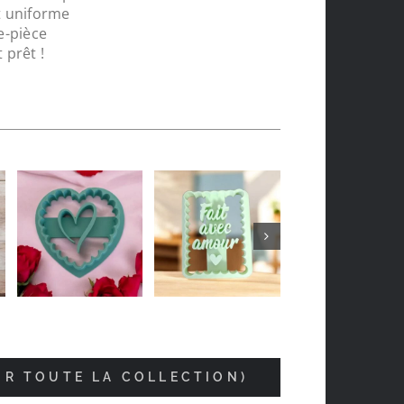
t uniforme
e-pièce
Jean-luc Foucrier
 prêt !
il y a 5 mois
IR TOUTE LA COLLECTION)