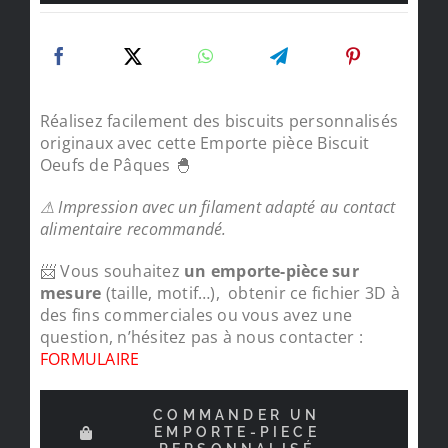
Réalisez facilement des biscuits personnalisés
originaux avec cette Emporte pièce Biscuit
Oeufs de Pâques 🐣
⚠ Impression avec un filament adapté au contact
alimentaire recommandé.
📨 Vous souhaitez
un emporte-pièce sur
mesure
(taille, motif…), obtenir ce fichier 3D à
des fins commerciales ou vous avez une
question, n’hésitez pas à nous contacter :
FORMULAIRE
COMMANDER UN
EMPORTE-PIECE