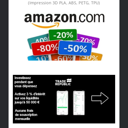
(Impression 3D PLA, ABS, PETG, TPU)