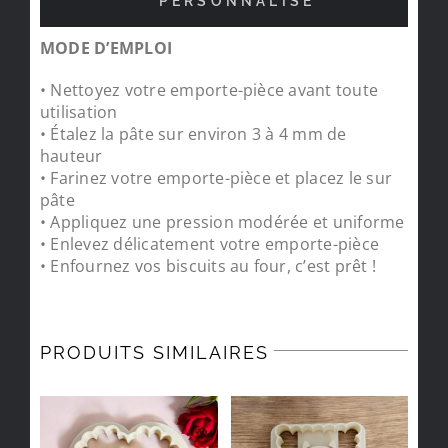
PERSONNALISÉ
MODE D’EMPLOI
• Nettoyez votre emporte-pièce avant toute
utilisation
• Étalez la pâte sur environ 3 à 4 mm de
hauteur
• Farinez votre emporte-pièce et placez le sur
pâte
• Appliquez une pression modérée et uniforme
• Enlevez délicatement votre emporte-pièce
• Enfournez vos biscuits au four, c’est prêt !
PRODUITS SIMILAIRES