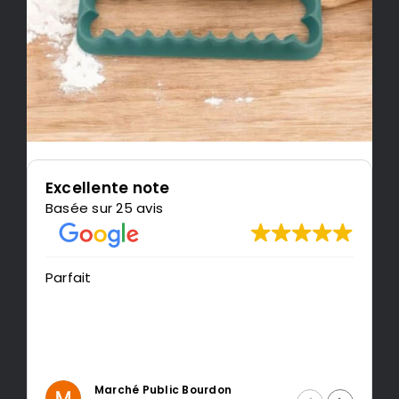
Excellente note
Basée sur 25 avis
Très content de l'impress
recommande LeMonded
lic Bourdon
Intragest Etude