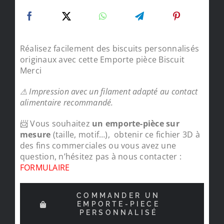
Réalisez facilement des biscuits personnalisés
originaux avec cette Emporte pièce Biscuit
Merci
⚠ Impression avec un filament adapté au contact
alimentaire recommandé.
📨 Vous souhaitez
un emporte-pièce sur
mesure
(taille, motif…), obtenir ce fichier 3D à
des fins commerciales ou vous avez une
question, n’hésitez pas à nous contacter :
FORMULAIRE
COMMANDER UN
EMPORTE-PIECE
PERSONNALISÉ