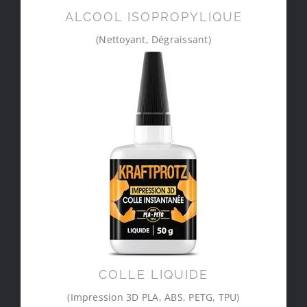
ALCOOL ISOPROPYLIQUE
(Nettoyant, Dégraissant)
COLLE LIQUIDE
(Impression 3D PLA, ABS, PETG, TPU)